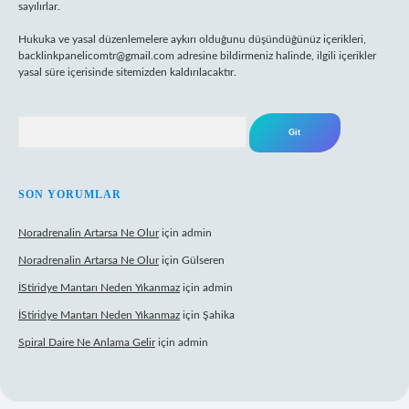
sayılırlar.
Hukuka ve yasal düzenlemelere aykırı olduğunu düşündüğünüz içerikleri,
backlinkpanelicomtr@gmail.com
adresine bildirmeniz halinde, ilgili içerikler
yasal süre içerisinde sitemizden kaldırılacaktır.
Arama
SON YORUMLAR
Noradrenalin Artarsa Ne Olur
için
admin
Noradrenalin Artarsa Ne Olur
için
Gülseren
İStiridye Mantarı Neden Yıkanmaz
için
admin
İStiridye Mantarı Neden Yıkanmaz
için
Şahika
Spiral Daire Ne Anlama Gelir
için
admin