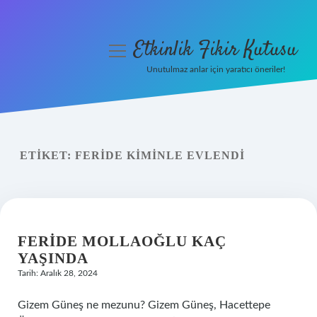
Etkinlik Fikir Kutusu
menüyü
aç
Unutulmaz anlar için yaratıcı öneriler!
Anasayfa
Gizlilik Politikası
ETIKET:
FERIDE KIMINLE EVLENDI
Yasal Uyarı
Hakkımızda
FERIDE MOLLAOĞLU KAÇ
YAŞINDA
Tarih: Aralık 28, 2024
Gizem Güneş ne mezunu? Gizem Güneş, Hacettepe