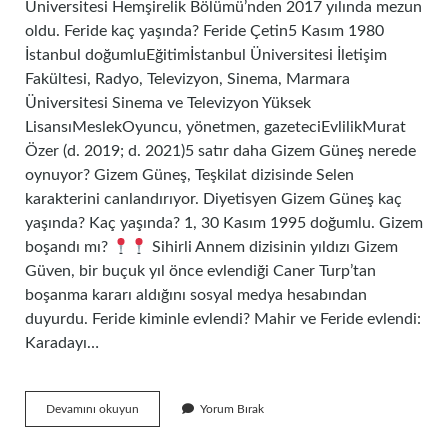
Üniversitesi Hemşirelik Bölümü’nden 2017 yılında mezun
oldu. Feride kaç yaşında? Feride Çetin5 Kasım 1980
İstanbul doğumluEğitimİstanbul Üniversitesi İletişim
Fakültesi, Radyo, Televizyon, Sinema, Marmara
Üniversitesi Sinema ve Televizyon Yüksek
LisansıMeslekOyuncu, yönetmen, gazeteciEvlilikMurat
Özer (d. 2019; d. 2021)5 satır daha Gizem Güneş nerede
oynuyor? Gizem Güneş, Teşkilat dizisinde Selen
karakterini canlandırıyor. Diyetisyen Gizem Güneş kaç
yaşında? Kaç yaşında? 1, 30 Kasım 1995 doğumlu. Gizem
boşandı mı?
Sihirli Annem dizisinin yıldızı Gizem
Güven, bir buçuk yıl önce evlendiği Caner Turp’tan
boşanma kararı aldığını sosyal medya hesabından
duyurdu. Feride kiminle evlendi? Mahir ve Feride evlendi:
Karadayı…
Feride
Devamını okuyun
Yorum Bırak
Mollaoğlu
Kaç