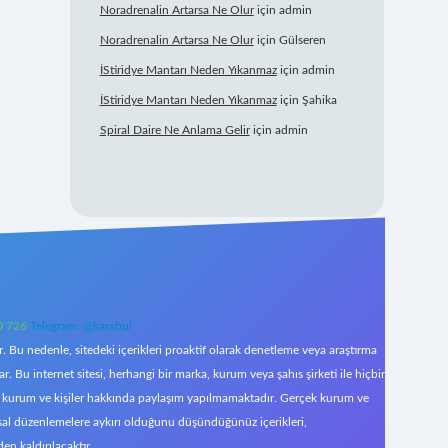
Noradrenalin Artarsa Ne Olur
için
admin
Noradrenalin Artarsa Ne Olur
için
Gülseren
İStiridye Mantarı Neden Yıkanmaz
için
admin
İStiridye Mantarı Neden Yıkanmaz
için
Şahika
Spiral Daire Ne Anlama Gelir
için
admin
0 726
Telegram: @karabul
 Bu nedenle, sitedeki içerikleri proaktif olarak denetleme veya araştırma
Bu internet sitesi, herhangi bir marka, kurum veya şahıs şirketi ile hiçbir
çek kurum ve kişiler hakkında paylaşım yapılmamaktadır. Gerçek kurum ve
asal düzenlemelere aykırı olduğunu düşündüğünüz içerikleri,
den kaldırılacaktır.