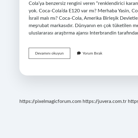
Cola’ya benzersiz rengini veren “renklendirici kara
yok. Coca-Cola’da E120 var mı? Merhaba Yasin, Co
İsrail malı mı? Coca-Cola, Amerika Birleşik Devletle
meşrubat markasıdır. Dünyanın en çok tüketilen meş
uluslararası araştırma ajansı Interbrandin tarafınd
Kolada
Devamını okuyun
Yorum Bırak
Hangi
Böceğin
Kanı
Var
https://pixelmagicforum.com
https://juvera.com.tr
http