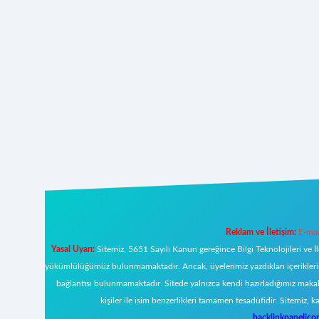
Reklam ve İletişim:
E-mai
Yasal Uyarı:
Sitemiz, 5651 Sayılı Kanun gereğince Bilgi Teknolojileri ve İ
yükümlülüğümüz bulunmamaktadır. Ancak, üyelerimiz yazdıkları içeriklerin s
bağlantısı bulunmamaktadır. Sitede yalnızca kendi hazırladığımız makal
kişiler ile isim benzerlikleri tamamen tesadüfidir. Sitemi
backlinkpanelic