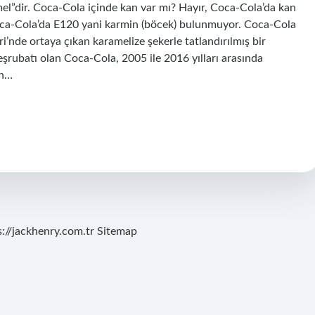
mel”dir. Coca-Cola içinde kan var mı? Hayır, Coca-Cola’da kan
ca-Cola’da E120 yani karmin (böcek) bulunmuyor. Coca-Cola
ri’nde ortaya çıkan karamelize şekerle tatlandırılmış bir
rubatı olan Coca-Cola, 2005 ile 2016 yılları arasında
an…
s://jackhenry.com.tr
Sitemap