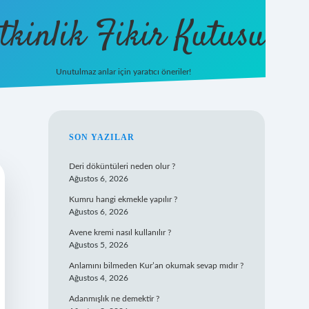
tkinlik Fikir Kutusu
Unutulmaz anlar için yaratıcı öneriler!
betexper giriş
SIDEBAR
SON YAZILAR
Deri döküntüleri neden olur ?
Ağustos 6, 2026
Kumru hangi ekmekle yapılır ?
Ağustos 6, 2026
Avene kremi nasıl kullanılır ?
Ağustos 5, 2026
Anlamını bilmeden Kur’an okumak sevap mıdır ?
Ağustos 4, 2026
Adanmışlık ne demektir ?