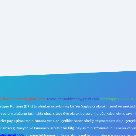
l:
backlinkpaneli@gmail.com
Teams:
forumhizmeti@gmail.com
Whatsapp: 0262 606 
letişim Kurumu (BTK) tarafından onaylanmış bir Yer Sağlayıcı olarak hizmet vermektedir.
orumluluğunu taşımakta olup, siteye üye olarak bu sorumluluğu kabul etmiş sayılırlar. 
eler paylaşılmaktadır. Burada yer alan içerikler haber niteliği taşımamakta olup, ger
z, kar amacı gütmeyen ve tamamen ücretsiz bir bilgi paylaşım platformudur. Hukuka ve y
omtr@gmail.com
adresine bildirmeniz halinde, ilgili içerikler yasal süre içerisinde sitemiz