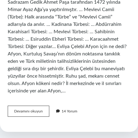
Sadrazam Gedik Ahmet Paşa tarafından 1472 yılında
Mimar Ayaz Ağa’ya yaptırılmıştır. … Mevlevi Camii
(Türbe): Halk arasında “Türbe” ve “Mevlevi Camii”
adlarıyla da anılır. … Kadinana Türbesi: … Abdürrahim
Karahisarî Türbesi: … Mevlevi Türbesi: … Sahibinin
Türbesi: … Esiruddin Ebherî Türbesi: … Karacaahmet
Türbesi: Diğer yazılar… Evliya Çelebi Afyon için ne dedi?
Afyon, Kurtuluş Savaşı’nın dönüm noktasına tanıklık
eden ve Türk milletinin talihsizliklerinin üstesinden
geldiği sıra dışı bir şehirdir. Evliya Çelebi bu maneviyatı
yüzyıllar önce hissetmiştir. Ruhu şad, mekanı cennet
olsun. Afyon kökeni nedir? İl merkezinde ve il sınırları
içerisinde yer alan Afyon,…
Afyonda
Devamını okuyun
14 Yorum
Hangi
Evliyalar
Var