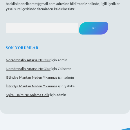
backlinkpanelicomtr@gmail.com
adresine bildirmeniz halinde, ilgili içerikler
yasal süre içerisinde sitemizden kaldırılacaktır.
Arama
SON YORUMLAR
Noradrenalin Artarsa Ne Olur
için
admin
Noradrenalin Artarsa Ne Olur
için
Gülseren
İStiridye Mantarı Neden Yıkanmaz
için
admin
İStiridye Mantarı Neden Yıkanmaz
için
Şahika
Spiral Daire Ne Anlama Gelir
için
admin