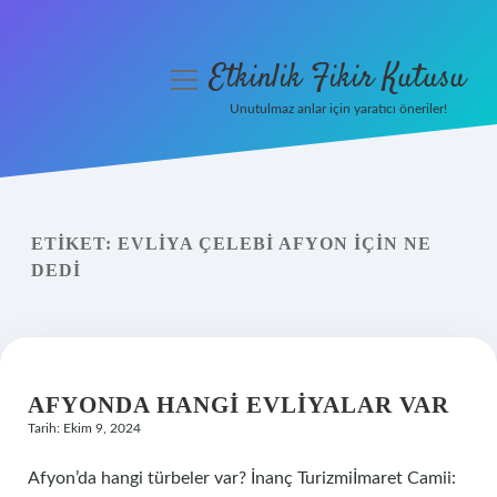
Etkinlik Fikir Kutusu
menüyü
aç
Unutulmaz anlar için yaratıcı öneriler!
Anasayfa
Gizlilik Politikası
ETIKET:
EVLIYA ÇELEBI AFYON IÇIN NE
Yasal Uyarı
DEDI
Hakkımızda
AFYONDA HANGI EVLIYALAR VAR
Tarih: Ekim 9, 2024
Afyon’da hangi türbeler var? İnanç Turizmiİmaret Camii: