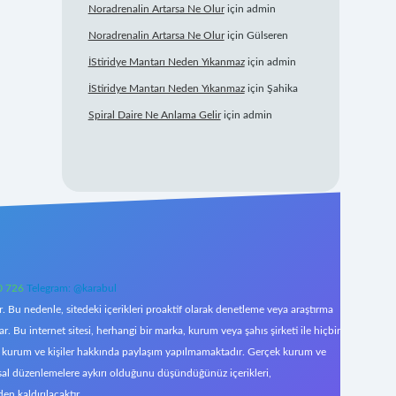
Noradrenalin Artarsa Ne Olur
için
admin
Noradrenalin Artarsa Ne Olur
için
Gülseren
İStiridye Mantarı Neden Yıkanmaz
için
admin
İStiridye Mantarı Neden Yıkanmaz
için
Şahika
Spiral Daire Ne Anlama Gelir
için
admin
0 726
Telegram: @karabul
 Bu nedenle, sitedeki içerikleri proaktif olarak denetleme veya araştırma
Bu internet sitesi, herhangi bir marka, kurum veya şahıs şirketi ile hiçbir
çek kurum ve kişiler hakkında paylaşım yapılmamaktadır. Gerçek kurum ve
asal düzenlemelere aykırı olduğunu düşündüğünüz içerikleri,
den kaldırılacaktır.