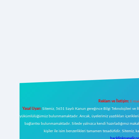
Reklam ve İletişim:
E-mai
Yasal Uyarı:
Sitemiz, 5651 Sayılı Kanun gereğince Bilgi Teknolojileri ve İ
yükümlülüğümüz bulunmamaktadır. Ancak, üyelerimiz yazdıkları içeriklerin s
bağlantısı bulunmamaktadır. Sitede yalnızca kendi hazırladığımız makal
kişiler ile isim benzerlikleri tamamen tesadüfidir. Sitemi
backlinkpanelic