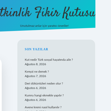
tkinlik Fikir Kutusu
Unutulmaz anlar için yaratıcı öneriler!
betexper giriş
SIDEBAR
SON YAZILAR
Kut nedir Türk sosyal hayatında aile ?
Ağustos 8, 2026
Kıreyzi ne demek ?
Ağustos 7, 2026
Deri döküntüleri neden olur ?
Ağustos 6, 2026
Kumru hangi ekmekle yapılır ?
Ağustos 6, 2026
Avene kremi nasıl kullanılır ?