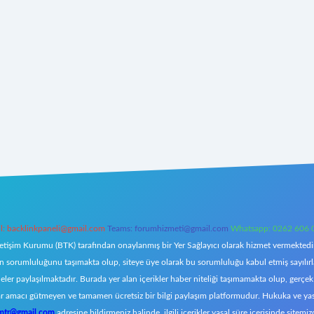
l:
backlinkpaneli@gmail.com
Teams:
forumhizmeti@gmail.com
Whatsapp: 0262 606 
letişim Kurumu (BTK) tarafından onaylanmış bir Yer Sağlayıcı olarak hizmet vermektedir.
orumluluğunu taşımakta olup, siteye üye olarak bu sorumluluğu kabul etmiş sayılırlar. 
eler paylaşılmaktadır. Burada yer alan içerikler haber niteliği taşımamakta olup, ger
z, kar amacı gütmeyen ve tamamen ücretsiz bir bilgi paylaşım platformudur. Hukuka ve y
omtr@gmail.com
adresine bildirmeniz halinde, ilgili içerikler yasal süre içerisinde sitemiz