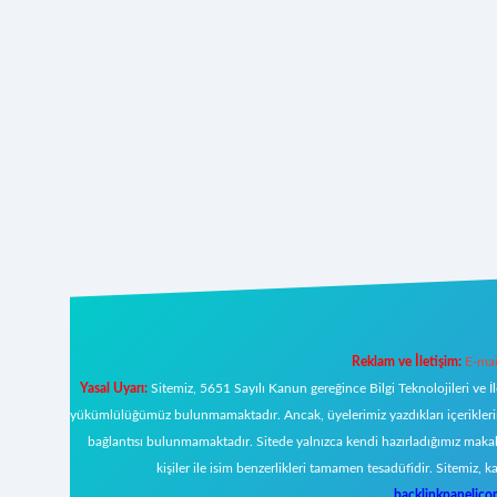
Reklam ve İletişim:
E-mai
Yasal Uyarı:
Sitemiz, 5651 Sayılı Kanun gereğince Bilgi Teknolojileri ve İ
yükümlülüğümüz bulunmamaktadır. Ancak, üyelerimiz yazdıkları içeriklerin s
bağlantısı bulunmamaktadır. Sitede yalnızca kendi hazırladığımız makal
kişiler ile isim benzerlikleri tamamen tesadüfidir. Sitemi
backlinkpanelic