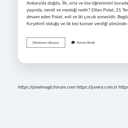
Ankara’da doğdu. İlk, orta ve lise öğrenimini bur
yaşında, nereli ve mesleği nedir? Dilan Polat, 21 T
devam eden Polat, evli ve iki çocuk annesidir. Begü
Kırşehirli olduğu ve ilk kez konser verdiği yönünde
Fenomen
Devamını okuyun
Yorum Bırak
Begüm
Polat
Kimdir
https://pixelmagicforum.com
https://juvera.com.tr
http