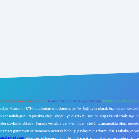
l:
backlinkpaneli@gmail.com
Teams:
forumhizmeti@gmail.com
Whatsapp: 0262 606 
letişim Kurumu (BTK) tarafından onaylanmış bir Yer Sağlayıcı olarak hizmet vermektedir.
orumluluğunu taşımakta olup, siteye üye olarak bu sorumluluğu kabul etmiş sayılırlar. 
eler paylaşılmaktadır. Burada yer alan içerikler haber niteliği taşımamakta olup, ger
z, kar amacı gütmeyen ve tamamen ücretsiz bir bilgi paylaşım platformudur. Hukuka ve y
omtr@gmail.com
adresine bildirmeniz halinde, ilgili içerikler yasal süre içerisinde sitemiz