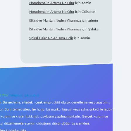
Noradrenalin Artarsa Ne Olur
için
admin
Noradrenalin Artarsa Ne Olur
için
Gülseren
İStiridye Mantarı Neden Yıkanmaz
için
admin
İStiridye Mantarı Neden Yıkanmaz
için
Şahika
Spiral Daire Ne Anlama Gelir
için
admin
0 726
Telegram: @karabul
 Bu nedenle, sitedeki içerikleri proaktif olarak denetleme veya araştırma
Bu internet sitesi, herhangi bir marka, kurum veya şahıs şirketi ile hiçbir
çek kurum ve kişiler hakkında paylaşım yapılmamaktadır. Gerçek kurum ve
asal düzenlemelere aykırı olduğunu düşündüğünüz içerikleri,
den kaldırılacaktır.