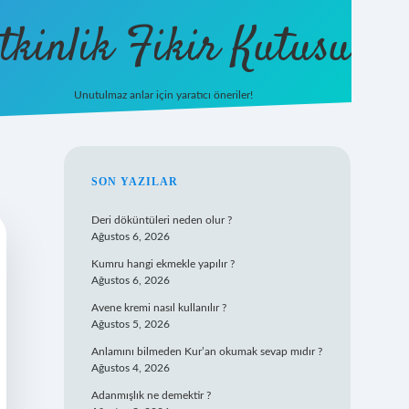
tkinlik Fikir Kutusu
Unutulmaz anlar için yaratıcı öneriler!
betexper giriş
SIDEBAR
SON YAZILAR
Deri döküntüleri neden olur ?
Ağustos 6, 2026
Kumru hangi ekmekle yapılır ?
Ağustos 6, 2026
Avene kremi nasıl kullanılır ?
Ağustos 5, 2026
Anlamını bilmeden Kur’an okumak sevap mıdır ?
Ağustos 4, 2026
Adanmışlık ne demektir ?