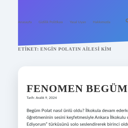
Anasayfa
Gizlilik Politikası
Yasal Uyarı
Hakkımızda
ETIKET:
ENGIN POLATIN AILESI KIM
FENOMEN BEGÜM 
Tarih: Aralık 9, 2024
Begüm Polat nasıl ünlü oldu? İlkokula devam ederke
öğretmeninin sesini keşfetmesiyle Ankara İlkokulu 
Ediyorum” türküsünü solo seslendirerek birinci old