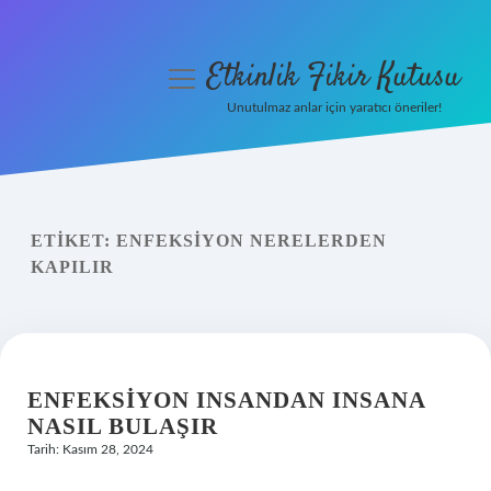
Etkinlik Fikir Kutusu
menüyü
aç
Unutulmaz anlar için yaratıcı öneriler!
Anasayfa
Gizlilik Politikası
ETIKET:
ENFEKSIYON NERELERDEN
Yasal Uyarı
KAPILIR
Hakkımızda
ENFEKSIYON INSANDAN INSANA
NASIL BULAŞIR
Tarih: Kasım 28, 2024