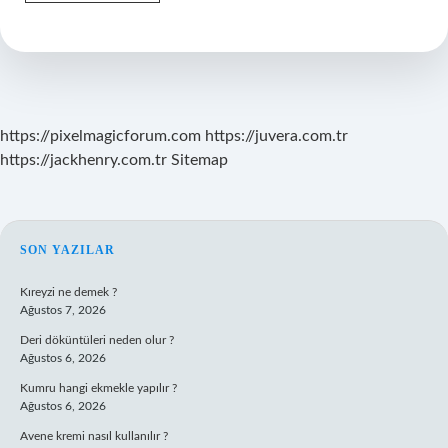
Insandan
Insana
Nasıl
Bulaşır
https://pixelmagicforum.com
https://juvera.com.tr
https://jackhenry.com.tr
Sitemap
SIDEBAR
SON YAZILAR
Kıreyzi ne demek ?
Ağustos 7, 2026
Deri döküntüleri neden olur ?
Ağustos 6, 2026
Kumru hangi ekmekle yapılır ?
Ağustos 6, 2026
Avene kremi nasıl kullanılır ?