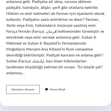
anlamına gelir. Padişaha ait olma, sonuna eklenen
pâdişâhî, hümâyûn, âlîşân, şerîf gibi sıfatlarla belirtilir.
Hüküm ve emir kelimeleri de ferman için eşanlamlı olarak
kullanılır. Padişahın yazılı emirlerine ne denir? Ferman,
Yarlık veya Emir, hükümdarın imzasıyla yazılmış emir.
Farsça fermān (Farsça: فرمان) kelimesinden türemiştir ve
emretmek veya emir vermek anlamına gelir. Sultan II.
Mehmed ve Sultan II. Bayezid’in fermanlarında
Moğolların Meryem Ana Kilisesi’ni Rum cemaatine
devrettiği belirtilmiştir. Padişah kavramı ne anlama gelir?
Sultan (Farsça: پادشاه‎), bazı İslam hükümdarları
tarafından büyüklüğü belirten bir unvan. “En büyük şah”
anlamına…
Padişah
Devamını okuyun
Yorum Bırak
Emri
Ne
Demek