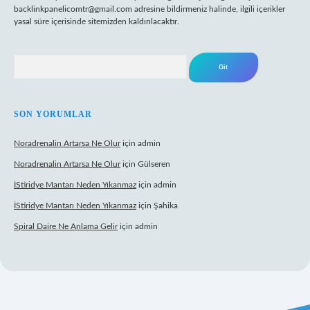
backlinkpanelicomtr@gmail.com
adresine bildirmeniz halinde, ilgili içerikler
yasal süre içerisinde sitemizden kaldırılacaktır.
Arama
SON YORUMLAR
Noradrenalin Artarsa Ne Olur
için
admin
Noradrenalin Artarsa Ne Olur
için
Gülseren
İStiridye Mantarı Neden Yıkanmaz
için
admin
İStiridye Mantarı Neden Yıkanmaz
için
Şahika
Spiral Daire Ne Anlama Gelir
için
admin