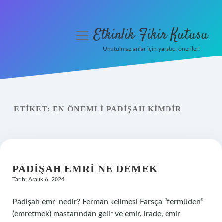
Etkinlik Fikir Kutusu
menüyü
aç
Unutulmaz anlar için yaratıcı öneriler!
Anasayfa
Gizlilik Politikası
ETIKET:
EN ÖNEMLI PADIŞAH KIMDIR
Yasal Uyarı
Hakkımızda
PADIŞAH EMRI NE DEMEK
Tarih: Aralık 6, 2024
Padişah emri nedir? Ferman kelimesi Farsça “fermûden”
(emretmek) mastarından gelir ve emir, irade, emir