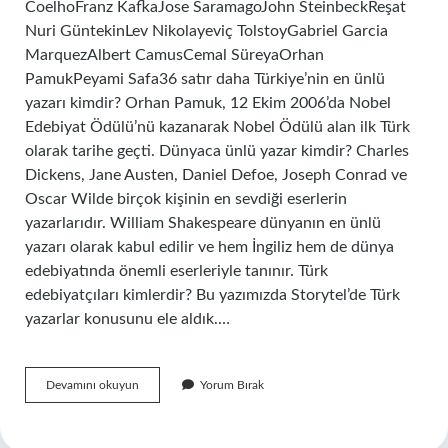
CoelhoFranz KafkaJose SaramagoJohn SteinbeckReşat
Nuri GüntekinLev Nikolayeviç TolstoyGabriel Garcia
MarquezAlbert CamusCemal SüreyaOrhan
PamukPeyami Safa36 satır daha Türkiye’nin en ünlü
yazarı kimdir? Orhan Pamuk, 12 Ekim 2006’da Nobel
Edebiyat Ödülü’nü kazanarak Nobel Ödülü alan ilk Türk
olarak tarihe geçti. Dünyaca ünlü yazar kimdir? Charles
Dickens, Jane Austen, Daniel Defoe, Joseph Conrad ve
Oscar Wilde birçok kişinin en sevdiği eserlerin
yazarlarıdır. William Shakespeare dünyanın en ünlü
yazarı olarak kabul edilir ve hem İngiliz hem de dünya
edebiyatında önemli eserleriyle tanınır. Türk
edebiyatçıları kimlerdir? Bu yazımızda Storytel’de Türk
yazarlar konusunu ele aldık.…
Önemli
Devamını okuyun
Yorum Bırak
Yazarlar
Kimlerdir