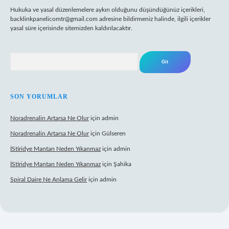
Hukuka ve yasal düzenlemelere aykırı olduğunu düşündüğünüz içerikleri,
backlinkpanelicomtr@gmail.com
adresine bildirmeniz halinde, ilgili içerikler
yasal süre içerisinde sitemizden kaldırılacaktır.
Arama
SON YORUMLAR
Noradrenalin Artarsa Ne Olur
için
admin
Noradrenalin Artarsa Ne Olur
için
Gülseren
İStiridye Mantarı Neden Yıkanmaz
için
admin
İStiridye Mantarı Neden Yıkanmaz
için
Şahika
Spiral Daire Ne Anlama Gelir
için
admin