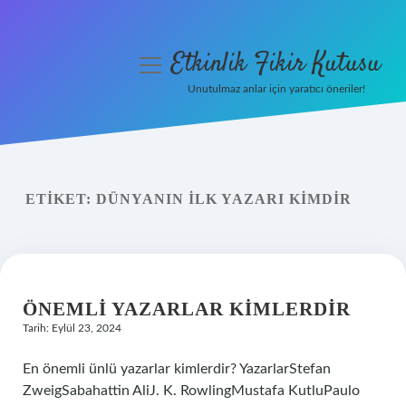
Etkinlik Fikir Kutusu
menüyü
aç
Unutulmaz anlar için yaratıcı öneriler!
Anasayfa
Gizlilik Politikası
ETIKET:
DÜNYANIN ILK YAZARI KIMDIR
Yasal Uyarı
Hakkımızda
ÖNEMLI YAZARLAR KIMLERDIR
Tarih: Eylül 23, 2024
En önemli ünlü yazarlar kimlerdir? YazarlarStefan
ZweigSabahattin AliJ. K. RowlingMustafa KutluPaulo