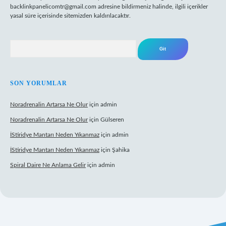
backlinkpanelicomtr@gmail.com
adresine bildirmeniz halinde, ilgili içerikler
yasal süre içerisinde sitemizden kaldırılacaktır.
Arama
SON YORUMLAR
Noradrenalin Artarsa Ne Olur
için
admin
Noradrenalin Artarsa Ne Olur
için
Gülseren
İStiridye Mantarı Neden Yıkanmaz
için
admin
İStiridye Mantarı Neden Yıkanmaz
için
Şahika
Spiral Daire Ne Anlama Gelir
için
admin