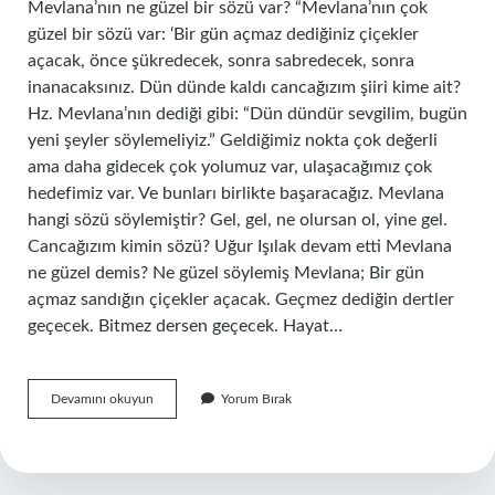
Mevlana’nın ne güzel bir sözü var? “Mevlana’nın çok
güzel bir sözü var: ‘Bir gün açmaz dediğiniz çiçekler
açacak, önce şükredecek, sonra sabredecek, sonra
inanacaksınız. Dün dünde kaldı cancağızım şiiri kime ait?
Hz. Mevlana’nın dediği gibi: “Dün dündür sevgilim, bugün
yeni şeyler söylemeliyiz.” Geldiğimiz nokta çok değerli
ama daha gidecek çok yolumuz var, ulaşacağımız çok
hedefimiz var. Ve bunları birlikte başaracağız. Mevlana
hangi sözü söylemiştir? Gel, gel, ne olursan ol, yine gel.
Cancağızım kimin sözü? Uğur Işılak devam etti Mevlana
ne güzel demis? Ne güzel söylemiş Mevlana; Bir gün
açmaz sandığın çiçekler açacak. Geçmez dediğin dertler
geçecek. Bitmez dersen geçecek. Hayat…
Bulanmadan
Devamını okuyun
Yorum Bırak
Donmadan
Akmak
Ne
Hoş