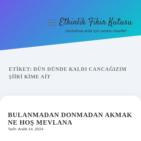
Etkinlik Fikir Kutusu
menüyü
aç
Unutulmaz anlar için yaratıcı öneriler!
Anasayfa
Gizlilik Politikası
ETIKET:
DÜN DÜNDE KALDI CANCAĞIZIM
Yasal Uyarı
ŞIIRI KIME AIT
Hakkımızda
BULANMADAN DONMADAN AKMAK
NE HOŞ MEVLANA
Tarih: Aralık 14, 2024