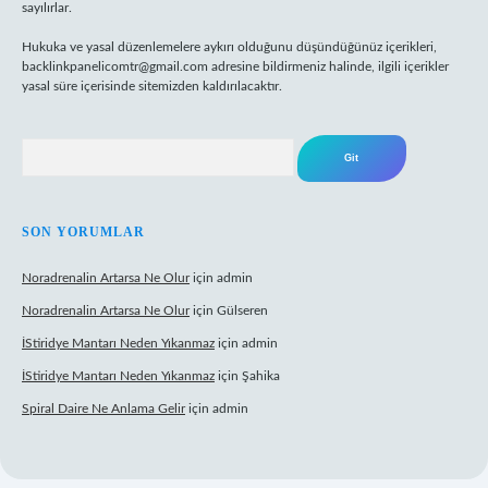
sayılırlar.
Hukuka ve yasal düzenlemelere aykırı olduğunu düşündüğünüz içerikleri,
backlinkpanelicomtr@gmail.com
adresine bildirmeniz halinde, ilgili içerikler
yasal süre içerisinde sitemizden kaldırılacaktır.
Arama
SON YORUMLAR
Noradrenalin Artarsa Ne Olur
için
admin
Noradrenalin Artarsa Ne Olur
için
Gülseren
İStiridye Mantarı Neden Yıkanmaz
için
admin
İStiridye Mantarı Neden Yıkanmaz
için
Şahika
Spiral Daire Ne Anlama Gelir
için
admin