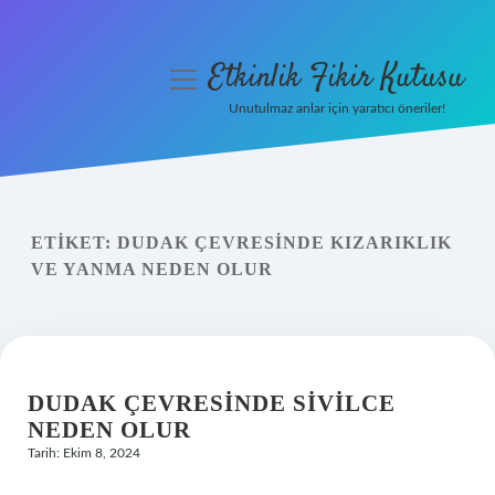
Etkinlik Fikir Kutusu
menüyü
aç
Unutulmaz anlar için yaratıcı öneriler!
Anasayfa
Gizlilik Politikası
ETIKET:
DUDAK ÇEVRESINDE KIZARIKLIK
Yasal Uyarı
VE YANMA NEDEN OLUR
Hakkımızda
DUDAK ÇEVRESINDE SIVILCE
NEDEN OLUR
Tarih: Ekim 8, 2024