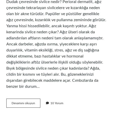
Dudak çevresinde sivilce nedir? Perioral dermatit, ağız
çevresinde tekrarlayan sivilcelere ve kızarıklığa neden
olan bir akne türüdür. Papüller ve püstüller genellikle
ağız çevresinde, kızarıklık ve pullanma zemininde görülür.
Yanma hissi hissedilebilir, ancak kaşıntı yoktur. Ağız
kenarinda sivilce neden çıkar? Ağız ülseri olarak da
adlandırılan aftların nedeni tam olarak anlaşılamamıştır.
Ancak darbeler, ağızda ısırma, yiyeceklere karşı aşırı
duyarlılık, vitamin eksikliği, stres, ağız ve diş sağlığına
dikkat etmeme, bazı hastalıklar ve hormonal
değişikliklerin aftöz ülserlerle ilişkili olduğu söylenebilir.
Bıyık bölgesinde sivilce neden çıkar kadınlarda? Ağda,
cildin bir kısmını ve tüyleri alır. Bu, gözeneklerinizi
dışarıdan girebilecek maddelere açar. Cımbızlarda da
benzer bir durum…
Dudak
Devamını okuyun
10 Yorum
Çevresinde
Sivilce