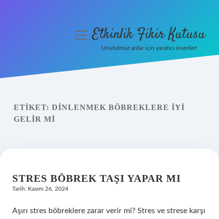
Etkinlik Fikir Kutusu
menüyü
aç
Unutulmaz anlar için yaratıcı öneriler!
Anasayfa
Gizlilik Politikası
ETIKET:
DINLENMEK BÖBREKLERE IYI
Yasal Uyarı
GELIR MI
Hakkımızda
STRES BÖBREK TAŞI YAPAR MI
Tarih: Kasım 26, 2024
Aşırı stres böbreklere zarar verir mi? Stres ve strese karşı