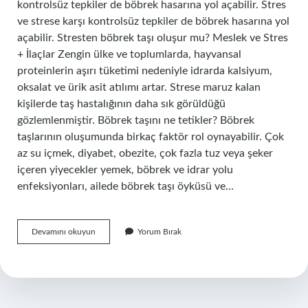
kontrolsüz tepkiler de böbrek hasarına yol açabilir. Stres
ve strese karşı kontrolsüz tepkiler de böbrek hasarına yol
açabilir. Stresten böbrek taşı oluşur mu? Meslek ve Stres
+ İlaçlar Zengin ülke ve toplumlarda, hayvansal
proteinlerin aşırı tüketimi nedeniyle idrarda kalsiyum,
oksalat ve ürik asit atılımı artar. Strese maruz kalan
kişilerde taş hastalığının daha sık görüldüğü
gözlemlenmiştir. Böbrek taşını ne tetikler? Böbrek
taşlarının oluşumunda birkaç faktör rol oynayabilir. Çok
az su içmek, diyabet, obezite, çok fazla tuz veya şeker
içeren yiyecekler yemek, böbrek ve idrar yolu
enfeksiyonları, ailede böbrek taşı öyküsü ve…
Stres
Devamını okuyun
Yorum Bırak
Böbrek
Taşı
Yapar
Mı