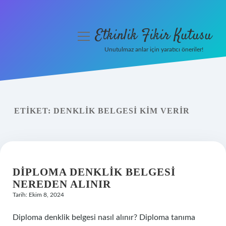
Etkinlik Fikir Kutusu
menüyü
aç
Unutulmaz anlar için yaratıcı öneriler!
Anasayfa
Gizlilik Politikası
ETIKET:
DENKLIK BELGESI KIM VERIR
Yasal Uyarı
Hakkımızda
DIPLOMA DENKLIK BELGESI
NEREDEN ALINIR
Tarih: Ekim 8, 2024
Diploma denklik belgesi nasıl alınır? Diploma tanıma