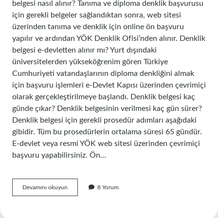
belgesi nasıl alınır? Tanıma ve diploma denklik başvurusu
için gerekli belgeler sağlandıktan sonra, web sitesi
üzerinden tanıma ve denklik için online ön başvuru
yapılır ve ardından YÖK Denklik Ofisi’nden alınır. Denklik
belgesi e-devletten alınır mı? Yurt dışındaki
üniversitelerden yükseköğrenim gören Türkiye
Cumhuriyeti vatandaşlarının diploma denkliğini almak
için başvuru işlemleri e-Devlet Kapısı üzerinden çevrimiçi
olarak gerçekleştirilmeye başlandı. Denklik belgesi kaç
günde çıkar? Denklik belgesinin verilmesi kaç gün sürer?
Denklik belgesi için gerekli prosedür adımları aşağıdaki
gibidir. Tüm bu prosedürlerin ortalama süresi 65 gündür.
E-devlet veya resmi YÖK web sitesi üzerinden çevrimiçi
başvuru yapabilirsiniz. Ön…
Diploma
Devamını okuyun
8 Yorum
Denklik
Belgesi
Nereden