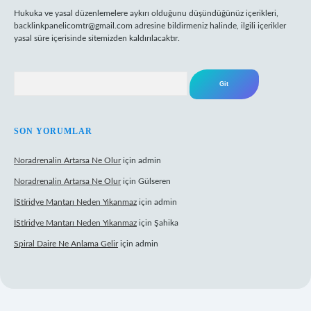
Hukuka ve yasal düzenlemelere aykırı olduğunu düşündüğünüz içerikleri,
backlinkpanelicomtr@gmail.com
adresine bildirmeniz halinde, ilgili içerikler
yasal süre içerisinde sitemizden kaldırılacaktır.
Arama
SON YORUMLAR
Noradrenalin Artarsa Ne Olur
için
admin
Noradrenalin Artarsa Ne Olur
için
Gülseren
İStiridye Mantarı Neden Yıkanmaz
için
admin
İStiridye Mantarı Neden Yıkanmaz
için
Şahika
Spiral Daire Ne Anlama Gelir
için
admin