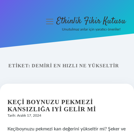
Etkinlik Fikir Kutusu
menüyü
aç
Unutulmaz anlar için yaratıcı öneriler!
Anasayfa
Gizlilik Politikası
ETIKET:
DEMIRI EN HIZLI NE YÜKSELTIR
Yasal Uyarı
Hakkımızda
KEÇI BOYNUZU PEKMEZI
KANSIZLIĞA IYI GELIR MI
Tarih: Aralık 17, 2024
Keçiboynuzu pekmezi kan değerini yükseltir mi? Şeker ve