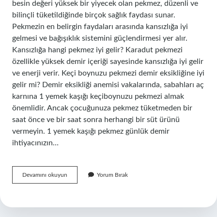
besin değeri yüksek bir yiyecek olan pekmez, düzenli ve
bilinçli tüketildiğinde birçok sağlık faydası sunar.
Pekmezin en belirgin faydaları arasında kansızlığa iyi
gelmesi ve bağışıklık sistemini güçlendirmesi yer alır.
Kansızlığa hangi pekmez iyi gelir? Karadut pekmezi
özellikle yüksek demir içeriği sayesinde kansızlığa iyi gelir
ve enerji verir. Keçi boynuzu pekmezi demir eksikliğine iyi
gelir mi? Demir eksikliği anemisi vakalarında, sabahları aç
karnına 1 yemek kaşığı keçiboynuzu pekmezi almak
önemlidir. Ancak çocuğunuza pekmez tüketmeden bir
saat önce ve bir saat sonra herhangi bir süt ürünü
vermeyin. 1 yemek kaşığı pekmez günlük demir
ihtiyacınızın…
Keçi
Devamını okuyun
Yorum Bırak
Boynuzu
Pekmezi
Kansızlığa
Iyi