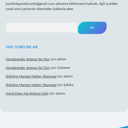
backlinkpanelicomtr@gmail.com
adresine bildirmeniz halinde, ilgili içerikler
yasal süre içerisinde sitemizden kaldırılacaktır.
Arama
SON YORUMLAR
Noradrenalin Artarsa Ne Olur
için
admin
Noradrenalin Artarsa Ne Olur
için
Gülseren
İStiridye Mantarı Neden Yıkanmaz
için
admin
İStiridye Mantarı Neden Yıkanmaz
için
Şahika
Spiral Daire Ne Anlama Gelir
için
admin