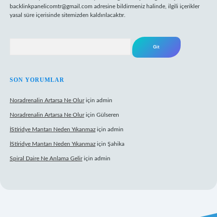
backlinkpanelicomtr@gmail.com
adresine bildirmeniz halinde, ilgili içerikler
yasal süre içerisinde sitemizden kaldırılacaktır.
Arama
SON YORUMLAR
Noradrenalin Artarsa Ne Olur
için
admin
Noradrenalin Artarsa Ne Olur
için
Gülseren
İStiridye Mantarı Neden Yıkanmaz
için
admin
İStiridye Mantarı Neden Yıkanmaz
için
Şahika
Spiral Daire Ne Anlama Gelir
için
admin