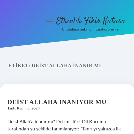
Etkinlik Fikir Kutusu
menüyü
aç
Unutulmaz anlar için yaratıcı öneriler!
Anasayfa
Gizlilik Politikası
ETIKET:
DEIST ALLAHA INANIR MI
Yasal Uyarı
Hakkımızda
DEIST ALLAHA INANIYOR MU
Tarih: Kasım 8, 2024
Deist Allah’a inanır mı? Deizm, Türk Dil Kurumu
tarafından şu şekilde tanımlanıyor: “Tanrı’yı ​​yalnızca ilk