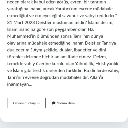
neden olarak kabul eden görüş, evreni bir tanrının
yarattığına inanır, ancak Yaratıcı’nın evrene müdahale
etmediğini ve etmeyeceğini savunur ve vahyi reddeder.”
31 Mart 2023 Deistler musluman midir? İslami deizm,
İslam inancına göre son peygamber olan Hz.
Muhammed’in ölümünden sonra Tanrı’nın dünya
olaylarına müdahale etmediğine inanır. Deistler Tanrıya
dua eder mi? Aynı şekilde, dualar, ibadetler ve dini
törenler deizmde hiçbir anlam ifade etmez. Deizm,
temelde vahiy üzerine kurulu olan Yahudilik, Hristiyanlık
ve İslam gibi teistik dinlerden farklıdır. Bu dinlerde vahiy,
Tanrı’nın evrene doğrudan müdahalesidir. Allah’a
inanmayan…
Deist
Devamını okuyun
Yorum Bırak
Allaha
Inanıyor
Mu