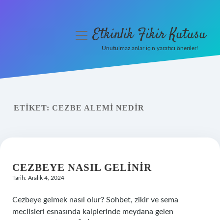
Etkinlik Fikir Kutusu
menüyü
aç
Unutulmaz anlar için yaratıcı öneriler!
Anasayfa
Gizlilik Politikası
ETIKET:
CEZBE ALEMI NEDIR
Yasal Uyarı
Hakkımızda
CEZBEYE NASIL GELINIR
Tarih: Aralık 4, 2024
Cezbeye gelmek nasıl olur? Sohbet, zikir ve sema
meclisleri esnasında kalplerinde meydana gelen