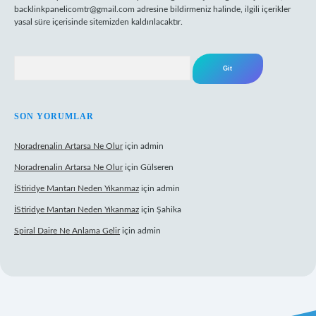
backlinkpanelicomtr@gmail.com
adresine bildirmeniz halinde, ilgili içerikler
yasal süre içerisinde sitemizden kaldırılacaktır.
Arama
SON YORUMLAR
Noradrenalin Artarsa Ne Olur
için
admin
Noradrenalin Artarsa Ne Olur
için
Gülseren
İStiridye Mantarı Neden Yıkanmaz
için
admin
İStiridye Mantarı Neden Yıkanmaz
için
Şahika
Spiral Daire Ne Anlama Gelir
için
admin