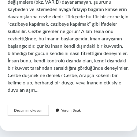
değişmelere (bkz. VÂRİD) dayanamayan, şuurunu
kaybeden ve istemeden ayağa fırlayıp bağıran kimselerin
davranışlarına cezbe denir. Türkçede bu tür bir cezbe için
“cazibeye kapılmak, cazibeye kapılmak” gibi ifadeler
kullanılır. Cezbe girenler ne görür? Allah Teala onu
cezbettiğinde, bu imanın başlangıcıdır, iman arayışının
başlangıcıdır, çünkü insan kendi dışındaki bir kuvvetin,
bilmediği bir gücün kendisini nasıl titrettiğini deneyimler.
İnsan bunu, kendi kontrolü dışında olan, kendi dışındaki
bir kuvvet tarafından sarsıldığını gördüğünde deneyimler.
Cezbe düşmek ne demek? Cezbe, Arapça kökenli bir
kelime olup, herhangi bir duygu veya inancın etkisiyle
duyulan aşırı…
Cezbeye
Devamını okuyun
Yorum Bırak
Nasıl
Gelinir