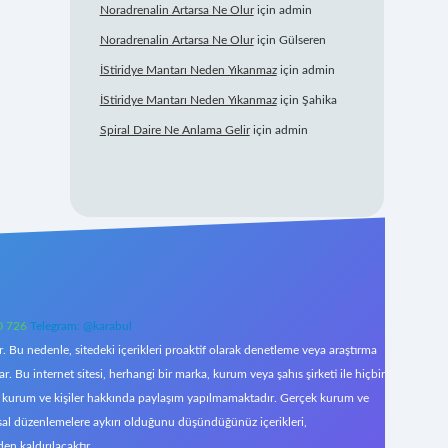
Noradrenalin Artarsa Ne Olur
için
admin
Noradrenalin Artarsa Ne Olur
için
Gülseren
İStiridye Mantarı Neden Yıkanmaz
için
admin
İStiridye Mantarı Neden Yıkanmaz
için
Şahika
Spiral Daire Ne Anlama Gelir
için
admin
0 726
Telegram: @karabul
 Bu nedenle, sitedeki içerikleri proaktif olarak denetleme veya araştırma
Bu internet sitesi, herhangi bir marka, kurum veya şahıs şirketi ile hiçbir
çek kurum ve kişiler hakkında paylaşım yapılmamaktadır. Gerçek kurum ve
asal düzenlemelere aykırı olduğunu düşündüğünüz içerikleri,
den kaldırılacaktır.