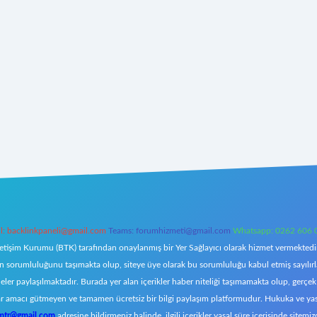
l:
backlinkpaneli@gmail.com
Teams:
forumhizmeti@gmail.com
Whatsapp: 0262 606 
letişim Kurumu (BTK) tarafından onaylanmış bir Yer Sağlayıcı olarak hizmet vermektedir.
orumluluğunu taşımakta olup, siteye üye olarak bu sorumluluğu kabul etmiş sayılırlar. 
eler paylaşılmaktadır. Burada yer alan içerikler haber niteliği taşımamakta olup, ger
z, kar amacı gütmeyen ve tamamen ücretsiz bir bilgi paylaşım platformudur. Hukuka ve y
omtr@gmail.com
adresine bildirmeniz halinde, ilgili içerikler yasal süre içerisinde sitemiz