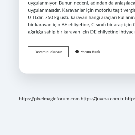
uygulanmıyor. Bunun nedeni, adından da anlaşılacağı
uygulanmasıdır. Karavanlar için motorlu taşıt vergis
0 TL’dir. 750 kg üstü karavan hangi araçları kullanır?
bir karavan için BE ehliyetine, C sınıfı bir araç için
ağırlığa sahip bir karavan için DE ehliyetine ihtiy
Çekme
Devamını okuyun
Yorum Bırak
Karavan
750
Kg
Üstü
Ne
Demek
https://pixelmagicforum.com
https://juvera.com.tr
http