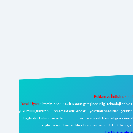
Reklam ve İletişim:
E-mai
Yasal Uyarı:
Sitemiz, 5651 Sayılı Kanun gereğince Bilgi Teknolojileri ve İ
yükümlülüğümüz bulunmamaktadır. Ancak, üyelerimiz yazdıkları içeriklerin s
bağlantısı bulunmamaktadır. Sitede yalnızca kendi hazırladığımız makal
kişiler ile isim benzerlikleri tamamen tesadüfidir. Sitemi
backlinkpanelic