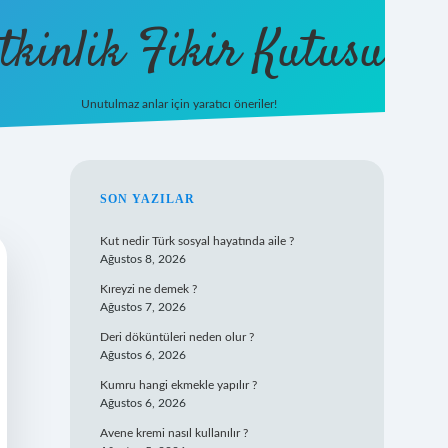
tkinlik Fikir Kutusu
Unutulmaz anlar için yaratıcı öneriler!
betexper giriş
SIDEBAR
SON YAZILAR
Kut nedir Türk sosyal hayatında aile ?
Ağustos 8, 2026
Kıreyzi ne demek ?
Ağustos 7, 2026
Deri döküntüleri neden olur ?
Ağustos 6, 2026
Kumru hangi ekmekle yapılır ?
Ağustos 6, 2026
Avene kremi nasıl kullanılır ?