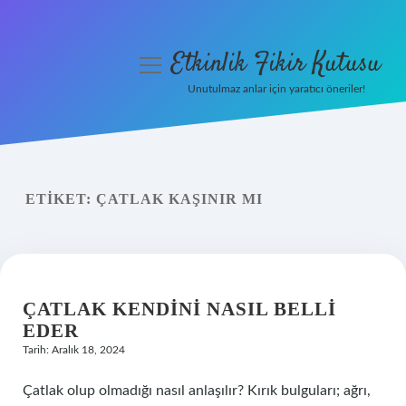
Etkinlik Fikir Kutusu
menüyü
aç
Unutulmaz anlar için yaratıcı öneriler!
Anasayfa
Gizlilik Politikası
ETIKET:
ÇATLAK KAŞINIR MI
Yasal Uyarı
Hakkımızda
ÇATLAK KENDINI NASIL BELLI
EDER
Tarih: Aralık 18, 2024
Çatlak olup olmadığı nasıl anlaşılır? Kırık bulguları; ağrı,