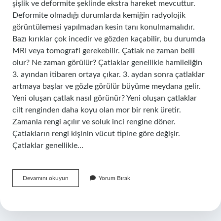
şişlik ve deformite şeklinde ekstra hareket mevcuttur.
Deformite olmadığı durumlarda kemiğin radyolojik
görüntülemesi yapılmadan kesin tanı konulmamalıdır.
Bazı kırıklar çok incedir ve gözden kaçabilir, bu durumda
MRI veya tomografi gerekebilir. Çatlak ne zaman belli
olur? Ne zaman görülür? Çatlaklar genellikle hamileliğin
3. ayından itibaren ortaya çıkar. 3. aydan sonra çatlaklar
artmaya başlar ve gözle görülür büyüme meydana gelir.
Yeni oluşan çatlak nasıl görünür? Yeni oluşan çatlaklar
cilt renginden daha koyu olan mor bir renk üretir.
Zamanla rengi açılır ve soluk inci rengine döner.
Çatlakların rengi kişinin vücut tipine göre değişir.
Çatlaklar genellikle…
Çatlak
Devamını okuyun
Yorum Bırak
Kendini
Nasıl
Belli
Eder