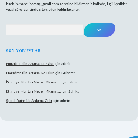
backlinkpanelicomtr@gmail.com
adresine bildirmeniz halinde, ilgili içerikler
yasal süre içerisinde sitemizden kaldırılacaktır.
Arama
SON YORUMLAR
Noradrenalin Artarsa Ne Olur
için
admin
Noradrenalin Artarsa Ne Olur
için
Gülseren
İStiridye Mantarı Neden Yıkanmaz
için
admin
İStiridye Mantarı Neden Yıkanmaz
için
Şahika
Spiral Daire Ne Anlama Gelir
için
admin