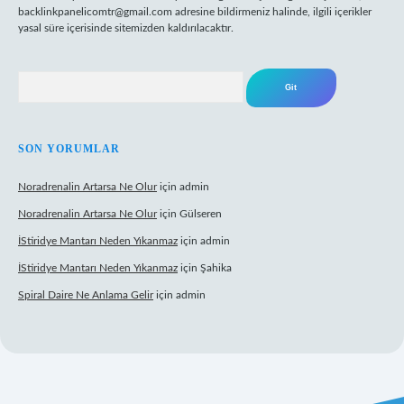
backlinkpanelicomtr@gmail.com
adresine bildirmeniz halinde, ilgili içerikler
yasal süre içerisinde sitemizden kaldırılacaktır.
Arama
SON YORUMLAR
Noradrenalin Artarsa Ne Olur
için
admin
Noradrenalin Artarsa Ne Olur
için
Gülseren
İStiridye Mantarı Neden Yıkanmaz
için
admin
İStiridye Mantarı Neden Yıkanmaz
için
Şahika
Spiral Daire Ne Anlama Gelir
için
admin