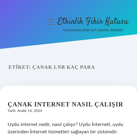
Etkinlik Fikir Kutusu
menüyü
aç
Unutulmaz anlar için yaratıcı öneriler!
Anasayfa
Gizlilik Politikası
ETIKET:
ÇANAK LNB KAÇ PARA
Yasal Uyarı
Hakkımızda
ÇANAK INTERNET NASIL ÇALIŞIR
Tarih: Aralık 14, 2024
Uydu internet nedir, nasıl çalışır? Uydu İnterneti, uydu
üzerinden İnternet hizmetleri sağlayan bir sistemdir.