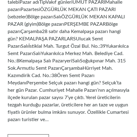
talebiPazar adıTipVakıf günleriUMUT PAZARIMahalle
pazarıPazartesiÖZGÜRLÜK MEKAN ÇATI PAZARI
(sebzeler)Bölge pazarıSalıÖZGÜRLÜK MEKAN KAPALI
PAZAR (giyim)Bölge pazarıPERŞEMBE PAZARBölge
pazarıÇarşamba28 satır daha Kemalpaşa pazarı hangi
gün? KEMALPAŞA PAZARLARSUlucak Semt
PazarıSalıİstiklal Mah. Turgut Özal Bul. No.:39Yukarıkılca
Semt PazarıSalıYukarıkılca Merkez Mah. Belediye Cad.
No.:8Kemalpaşa Salı PazaryeriSalıSoğukpınar Mah. 315
Sok.Armutlu Semt PazarıÇarşambaHürriyet Mah.
Kazımdirik Cad. No.:38Ören Semt Pazarı
MeydanıPerşembe Selçuk pazarı hangi gün? Selçuk’ta
her gün Pazar. Cumhuriyet Mahalle Pazarı’nın açılmasıyla
ilçede kurulan pazar sayısı 7’ye çıktı. Yerel üreticilerin
tezgah kurduğu pazarlar, üreticilere her an taze ve uygun
fiyatlı ürünler bulma imkânı sunuyor. Özellikle Cumartesi
pazarı turistler ve…