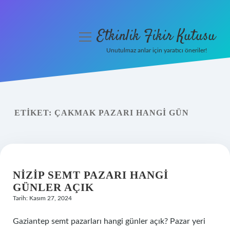
Etkinlik Fikir Kutusu
menüyü
aç
Unutulmaz anlar için yaratıcı öneriler!
Anasayfa
Gizlilik Politikası
ETIKET:
ÇAKMAK PAZARI HANGI GÜN
Yasal Uyarı
Hakkımızda
NIZIP SEMT PAZARI HANGI
GÜNLER AÇIK
Tarih: Kasım 27, 2024
Gaziantep semt pazarları hangi günler açık? Pazar yeri