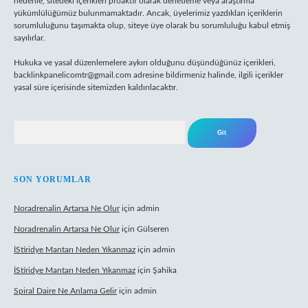
nedenle, sitedeki içerikleri proaktif olarak denetleme veya araştırma
yükümlülüğümüz bulunmamaktadır. Ancak, üyelerimiz yazdıkları içeriklerin
sorumluluğunu taşımakta olup, siteye üye olarak bu sorumluluğu kabul etmiş
sayılırlar.
Hukuka ve yasal düzenlemelere aykırı olduğunu düşündüğünüz içerikleri,
backlinkpanelicomtr@gmail.com
adresine bildirmeniz halinde, ilgili içerikler
yasal süre içerisinde sitemizden kaldırılacaktır.
Arama
SON YORUMLAR
Noradrenalin Artarsa Ne Olur
için
admin
Noradrenalin Artarsa Ne Olur
için
Gülseren
İStiridye Mantarı Neden Yıkanmaz
için
admin
İStiridye Mantarı Neden Yıkanmaz
için
Şahika
Spiral Daire Ne Anlama Gelir
için
admin