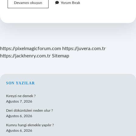
Nizip
Devamını okuyun
Yorum Bırak
Semt
Pazarı
Hangi
Günler
Açık
https://pixelmagicforum.com
https://juvera.com.tr
https://jackhenry.com.tr
Sitemap
SIDEBAR
SON YAZILAR
Kıreyzi ne demek ?
Ağustos 7, 2026
Deri döküntüleri neden olur ?
Ağustos 6, 2026
Kumru hangi ekmekle yapılır ?
Ağustos 6, 2026