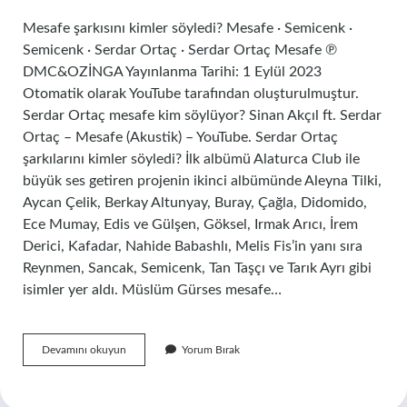
Mesafe şarkısını kimler söyledi? Mesafe · Semicenk ·
Semicenk · Serdar Ortaç · Serdar Ortaç Mesafe ℗
DMC&OZİNGA Yayınlanma Tarihi: 1 Eylül 2023
Otomatik olarak YouTube tarafından oluşturulmuştur.
Serdar Ortaç mesafe kim söylüyor? Sinan Akçıl ft. Serdar
Ortaç – Mesafe (Akustik) – YouTube. Serdar Ortaç
şarkılarını kimler söyledi? İlk albümü Alaturca Club ile
büyük ses getiren projenin ikinci albümünde Aleyna Tilki,
Aycan Çelik, Berkay Altunyay, Buray, Çağla, Didomido,
Ece Mumay, Edis ve Gülşen, Göksel, Irmak Arıcı, İrem
Derici, Kafadar, Nahide Babashlı, Melis Fis’in yanı sıra
Reynmen, Sancak, Semicenk, Tan Taşçı ve Tarık Ayrı gibi
isimler yer aldı. Müslüm Gürses mesafe…
Mesafe
Devamını okuyun
Yorum Bırak
Şarkısını
Kimler
Söylüyor