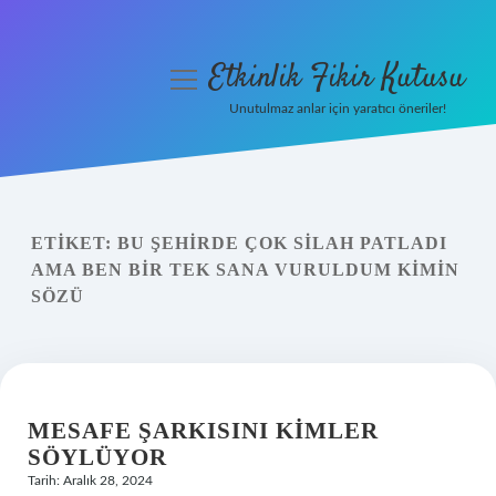
Etkinlik Fikir Kutusu
menüyü
aç
Unutulmaz anlar için yaratıcı öneriler!
Anasayfa
Gizlilik Politikası
ETIKET:
BU ŞEHIRDE ÇOK SILAH PATLADI
Yasal Uyarı
AMA BEN BIR TEK SANA VURULDUM KIMIN
SÖZÜ
Hakkımızda
MESAFE ŞARKISINI KIMLER
SÖYLÜYOR
Tarih: Aralık 28, 2024