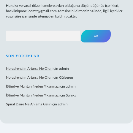
Hukuka ve yasal düzenlemelere aykırı olduğunu düşündüğünüz içerikleri,
backlinkpanelicomtr@gmail.com
adresine bildirmeniz halinde, ilgili içerikler
yasal süre içerisinde sitemizden kaldırılacaktır.
Arama
SON YORUMLAR
Noradrenalin Artarsa Ne Olur
için
admin
Noradrenalin Artarsa Ne Olur
için
Gülseren
İStiridye Mantarı Neden Yıkanmaz
için
admin
İStiridye Mantarı Neden Yıkanmaz
için
Şahika
Spiral Daire Ne Anlama Gelir
için
admin