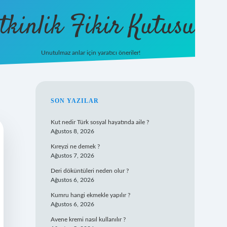
tkinlik Fikir Kutusu
Unutulmaz anlar için yaratıcı öneriler!
betexper giriş
SIDEBAR
SON YAZILAR
Kut nedir Türk sosyal hayatında aile ?
Ağustos 8, 2026
Kıreyzi ne demek ?
Ağustos 7, 2026
Deri döküntüleri neden olur ?
Ağustos 6, 2026
Kumru hangi ekmekle yapılır ?
Ağustos 6, 2026
Avene kremi nasıl kullanılır ?