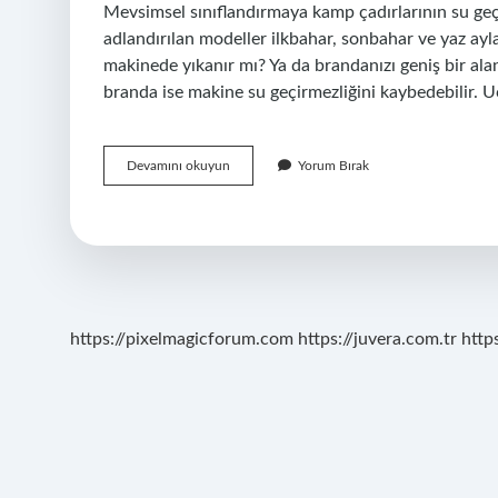
Mevsimsel sınıflandırmaya kamp çadırlarının su geçi
adlandırılan modeller ilkbahar, sonbahar ve yaz ay
makinede yıkanır mı? Ya da brandanızı geniş bir alana 
branda ise makine su geçirmezliğini kaybedebilir. 
Çadırlar
Devamını okuyun
Yorum Bırak
Yıkanır
Mı
https://pixelmagicforum.com
https://juvera.com.tr
http