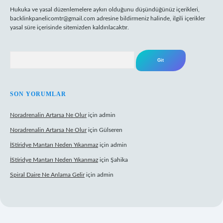
Hukuka ve yasal düzenlemelere aykırı olduğunu düşündüğünüz içerikleri,
backlinkpanelicomtr@gmail.com
adresine bildirmeniz halinde, ilgili içerikler
yasal süre içerisinde sitemizden kaldırılacaktır.
Arama
SON YORUMLAR
Noradrenalin Artarsa Ne Olur
için
admin
Noradrenalin Artarsa Ne Olur
için
Gülseren
İStiridye Mantarı Neden Yıkanmaz
için
admin
İStiridye Mantarı Neden Yıkanmaz
için
Şahika
Spiral Daire Ne Anlama Gelir
için
admin