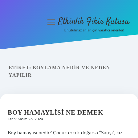
Etkinlik Fikir Kutusu
menüyü
aç
Unutulmaz anlar için yaratıcı öneriler!
Anasayfa
Gizlilik Politikası
ETIKET:
BOYLAMA NEDIR VE NEDEN
Yasal Uyarı
YAPILIR
Hakkımızda
BOY HAMAYLISI NE DEMEK
Tarih: Kasım 26, 2024
Boy hamaylısı nedir? Çocuk erkek doğarsa “Satışı”, kız