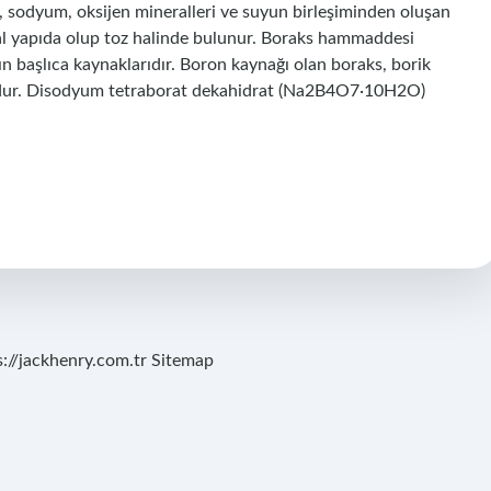
r, sodyum, oksijen mineralleri ve suyun birleşiminden oluşan
tal yapıda olup toz halinde bulunur. Boraks hammaddesi
sın başlıca kaynaklarıdır. Boron kaynağı olan boraks, borik
udur. Disodyum tetraborat dekahidrat (Na2B4O7·10H2O)
s://jackhenry.com.tr
Sitemap