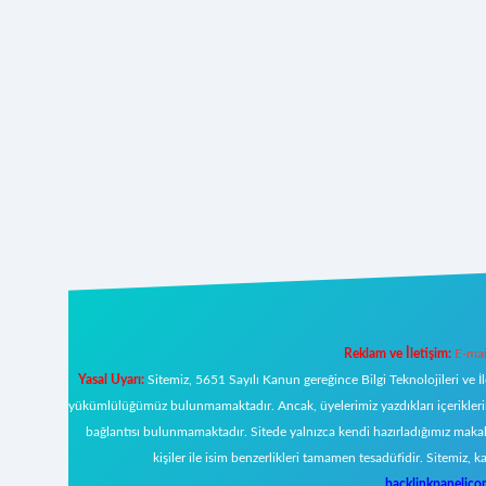
Reklam ve İletişim:
E-mai
Yasal Uyarı:
Sitemiz, 5651 Sayılı Kanun gereğince Bilgi Teknolojileri ve İ
yükümlülüğümüz bulunmamaktadır. Ancak, üyelerimiz yazdıkları içeriklerin s
bağlantısı bulunmamaktadır. Sitede yalnızca kendi hazırladığımız makal
kişiler ile isim benzerlikleri tamamen tesadüfidir. Sitemi
backlinkpanelic