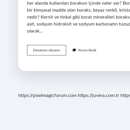
her alanda kullanılan boraksın içinde neler var? Bo
bir kimyasal madde olan boraks, beyaz renkli, kris
nedir? Kernit ve tinkal gibi borat mineralleri borak
asit, sodyum hidroksit ve sodyum karbonatın tuz
olarak…
El
Devamını okuyun
Yorum Bırak
Yapımı
Borax
Nasıl
Yapılır
https://pixelmagicforum.com
https://juvera.com.tr
http