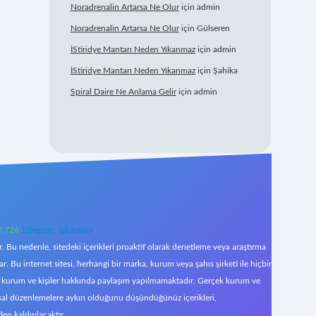
Noradrenalin Artarsa Ne Olur
için
admin
Noradrenalin Artarsa Ne Olur
için
Gülseren
İStiridye Mantarı Neden Yıkanmaz
için
admin
İStiridye Mantarı Neden Yıkanmaz
için
Şahika
Spiral Daire Ne Anlama Gelir
için
admin
0 726
Telegram: @karabul
 Bu nedenle, sitedeki içerikleri proaktif olarak denetleme veya araştırma
Bu internet sitesi, herhangi bir marka, kurum veya şahıs şirketi ile hiçbir
çek kurum ve kişiler hakkında paylaşım yapılmamaktadır. Gerçek kurum ve
asal düzenlemelere aykırı olduğunu düşündüğünüz içerikleri,
den kaldırılacaktır.