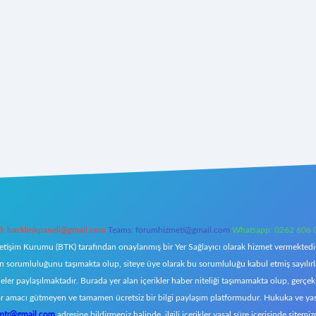
l:
backlinkpaneli@gmail.com
Teams:
forumhizmeti@gmail.com
Whatsapp: 0262 606 
letişim Kurumu (BTK) tarafından onaylanmış bir Yer Sağlayıcı olarak hizmet vermektedir.
orumluluğunu taşımakta olup, siteye üye olarak bu sorumluluğu kabul etmiş sayılırlar. 
eler paylaşılmaktadır. Burada yer alan içerikler haber niteliği taşımamakta olup, ger
z, kar amacı gütmeyen ve tamamen ücretsiz bir bilgi paylaşım platformudur. Hukuka ve y
omtr@gmail.com
adresine bildirmeniz halinde, ilgili içerikler yasal süre içerisinde sitemiz