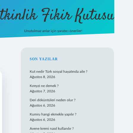
tkinlik Fikir Kutusu
Unutulmaz anlar için yaratıcı öneriler!
betexper giriş
SIDEBAR
SON YAZILAR
Kut nedir Türk sosyal hayatında aile ?
Ağustos 8, 2026
Kıreyzi ne demek ?
Ağustos 7, 2026
Deri döküntüleri neden olur ?
Ağustos 6, 2026
Kumru hangi ekmekle yapılır ?
Ağustos 6, 2026
Avene kremi nasıl kullanılır ?