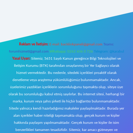
iriş
Reklam ve İletişim:
E-mail:
backlinkpaneli@gmail.com
Teams:
forumhizmeti@gmail.com
Whatsapp: 0262 606 0 726
Telegram: @karabul
Yasal Uyarı:
Sitemiz, 5651 Sayılı Kanun gereğince Bilgi Teknolojileri ve
İletişim Kurumu (BTK) tarafından onaylanmış bir Yer Sağlayıcı olarak
hizmet vermektedir. Bu nedenle, sitedeki içerikleri proaktif olarak
denetleme veya araştırma yükümlülüğümüz bulunmamaktadır. Ancak,
üyelerimiz yazdıkları içeriklerin sorumluluğunu taşımakta olup, siteye üye
olarak bu sorumluluğu kabul etmiş sayılırlar. Bu internet sitesi, herhangi bir
marka, kurum veya şahıs şirketi ile hiçbir bağlantısı bulunmamaktadır.
Sitede yalnızca kendi hazırladığımız makaleler paylaşılmaktadır. Burada yer
alan içerikler haber niteliği taşımamakta olup, gerçek kurum ve kişiler
hakkında paylaşım yapılmamaktadır. Gerçek kurum ve kişiler ile isim
benzerlikleri tamamen tesadüfidir. Sitemiz, kar amacı gütmeyen ve