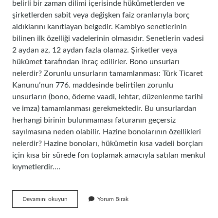
belirli bir zaman dilimi içerisinde hükümetlerden ve
şirketlerden sabit veya değişken faiz oranlarıyla borç
aldıklarını kanıtlayan belgedir. Kambiyo senetlerinin
bilinen ilk özelliği vadelerinin olmasıdır. Senetlerin vadesi
2 aydan az, 12 aydan fazla olamaz. Şirketler veya
hükümet tarafından ihraç edilirler. Bono unsurları
nelerdir? Zorunlu unsurların tamamlanması: Türk Ticaret
Kanunu’nun 776. maddesinde belirtilen zorunlu
unsurların (bono, ödeme vaadi, lehtar, düzenlenme tarihi
ve imza) tamamlanması gerekmektedir. Bu unsurlardan
herhangi birinin bulunmaması faturanın geçersiz
sayılmasına neden olabilir. Hazine bonolarının özellikleri
nelerdir? Hazine bonoları, hükümetin kısa vadeli borçları
için kısa bir sürede fon toplamak amacıyla satılan menkul
kıymetlerdir.…
Bononun
Devamını okuyun
Yorum Bırak
Özellikleri
Nelerdir