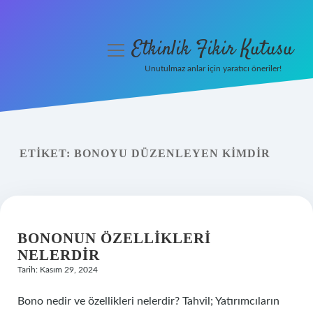
Etkinlik Fikir Kutusu
menüyü
aç
Unutulmaz anlar için yaratıcı öneriler!
Anasayfa
Gizlilik Politikası
ETIKET:
BONOYU DÜZENLEYEN KIMDIR
Yasal Uyarı
Hakkımızda
BONONUN ÖZELLIKLERI
NELERDIR
Tarih: Kasım 29, 2024
Bono nedir ve özellikleri nelerdir? Tahvil; Yatırımcıların