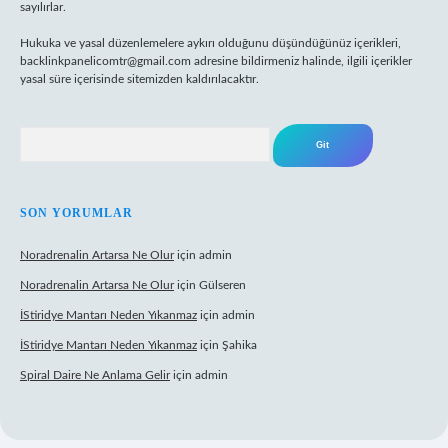
sayılırlar.
Hukuka ve yasal düzenlemelere aykırı olduğunu düşündüğünüz içerikleri,
backlinkpanelicomtr@gmail.com
adresine bildirmeniz halinde, ilgili içerikler
yasal süre içerisinde sitemizden kaldırılacaktır.
Arama
SON YORUMLAR
Noradrenalin Artarsa Ne Olur
için
admin
Noradrenalin Artarsa Ne Olur
için
Gülseren
İStiridye Mantarı Neden Yıkanmaz
için
admin
İStiridye Mantarı Neden Yıkanmaz
için
Şahika
Spiral Daire Ne Anlama Gelir
için
admin