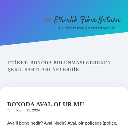
Etkinlik Fikir Kutusu
menüyü
aç
Unutulmaz anlar için yaratıcı öneriler!
Anasayfa
Gizlilik Politikası
ETIKET:
BONODA BULUNMASI GEREKEN
Yasal Uyarı
ŞEKIL ŞARTLARI NELERDIR
Hakkımızda
BONODA AVAL OLUR MU
Tarih: Kasım 13, 2024
Avalli bono nedir? Aval Nedir? Aval, bir poliçede (poliçe,