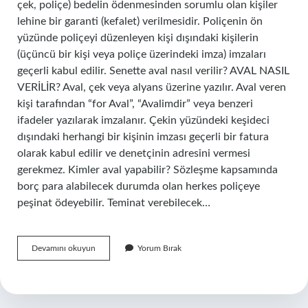
çek, poliçe) bedelin ödenmesinden sorumlu olan kişiler
lehine bir garanti (kefalet) verilmesidir. Poliçenin ön
yüzünde poliçeyi düzenleyen kişi dışındaki kişilerin
(üçüncü bir kişi veya poliçe üzerindeki imza) imzaları
geçerli kabul edilir. Senette aval nasıl verilir? AVAL NASIL
VERİLİR? Aval, çek veya alyans üzerine yazılır. Aval veren
kişi tarafından “for Aval”, “Avalimdir” veya benzeri
ifadeler yazılarak imzalanır. Çekin yüzündeki keşideci
dışındaki herhangi bir kişinin imzası geçerli bir fatura
olarak kabul edilir ve denetçinin adresini vermesi
gerekmez. Kimler aval yapabilir? Sözleşme kapsamında
borç para alabilecek durumda olan herkes poliçeye
peşinat ödeyebilir. Teminat verebilecek…
Bonoda
Devamını okuyun
Yorum Bırak
Aval
Olur
Mu