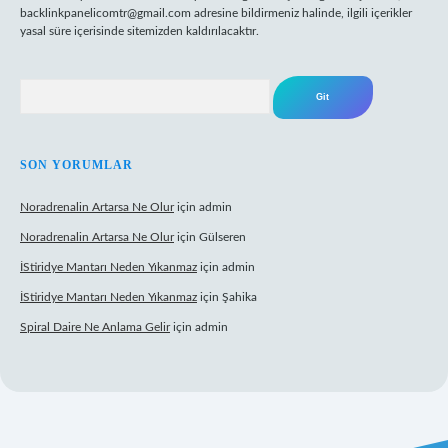
backlinkpanelicomtr@gmail.com
adresine bildirmeniz halinde, ilgili içerikler
yasal süre içerisinde sitemizden kaldırılacaktır.
Arama
SON YORUMLAR
Noradrenalin Artarsa Ne Olur
için
admin
Noradrenalin Artarsa Ne Olur
için
Gülseren
İStiridye Mantarı Neden Yıkanmaz
için
admin
İStiridye Mantarı Neden Yıkanmaz
için
Şahika
Spiral Daire Ne Anlama Gelir
için
admin