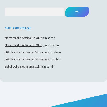
Arama
SON YORUMLAR
Noradrenalin Artarsa Ne Olur
için
admin
Noradrenalin Artarsa Ne Olur
için
Gülseren
İStiridye Mantarı Neden Yıkanmaz
için
admin
İStiridye Mantarı Neden Yıkanmaz
için
Şahika
Spiral Daire Ne Anlama Gelir
için
admin
iş