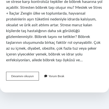
ve strese karşı kontrolsüz tepkiler de böbrek hasarına yol
açabilir. Stresten böbrek taşı oluşur mu? Meslek ve Stres
+ İlaçlar Zengin ülke ve toplumlarda, hayvansal
proteinlerin aşırı tüketimi nedeniyle idrarda kalsiyum,
oksalat ve ürik asit atılımı artar. Strese maruz kalan
kişilerde taş hastalığının daha sık görüldüğü
gözlemlenmiştir. Böbrek taşını ne tetikler? Böbrek
taşlarının oluşumunda birkaç faktör rol oynayabilir. Çok
az su içmek, diyabet, obezite, çok fazla tuz veya şeker
içeren yiyecekler yemek, böbrek ve idrar yolu
enfeksiyonları, ailede böbrek taşı öyküsü ve…
Stres
Devamını okuyun
Yorum Bırak
Böbrek
Taşı
Yapar
Mı