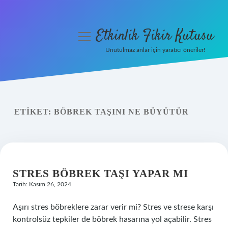
Etkinlik Fikir Kutusu
menüyü
aç
Unutulmaz anlar için yaratıcı öneriler!
Anasayfa
Gizlilik Politikası
ETIKET:
BÖBREK TAŞINI NE BÜYÜTÜR
Yasal Uyarı
Hakkımızda
STRES BÖBREK TAŞI YAPAR MI
Tarih: Kasım 26, 2024
Aşırı stres böbreklere zarar verir mi? Stres ve strese karşı
kontrolsüz tepkiler de böbrek hasarına yol açabilir. Stres