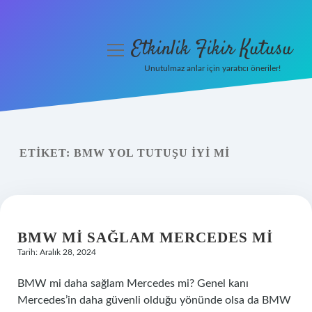
Etkinlik Fikir Kutusu
menüyü
aç
Unutulmaz anlar için yaratıcı öneriler!
Anasayfa
Gizlilik Politikası
ETIKET:
BMW YOL TUTUŞU IYI MI
Yasal Uyarı
Hakkımızda
BMW MI SAĞLAM MERCEDES MI
Tarih: Aralık 28, 2024
BMW mi daha sağlam Mercedes mi? Genel kanı
Mercedes’in daha güvenli olduğu yönünde olsa da BMW