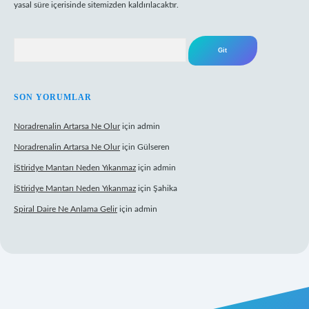
yasal süre içerisinde sitemizden kaldırılacaktır.
Arama
SON YORUMLAR
Noradrenalin Artarsa Ne Olur
için
admin
Noradrenalin Artarsa Ne Olur
için
Gülseren
İStiridye Mantarı Neden Yıkanmaz
için
admin
İStiridye Mantarı Neden Yıkanmaz
için
Şahika
Spiral Daire Ne Anlama Gelir
için
admin
iş