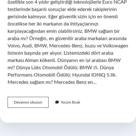
özellikle son 4 yıldır geliştirdiği teknolojilerle Euro NCAP
testlerinde başarılı sonuçlar elde ederek rakiplerinin
gerisinde kalmıyor. Eğer güvenlik sizin için en önemli
öncelikse her iki markanın da ihtiyaçlarınızı
karşılayacağından emin olabilirsiniz. BMW sağlam bir
araba mı? Örneğin, en güvenilir araba markaları arasında
Volvo, Audi, BMW, Mercedes-Benz, Isuzu ve Volkswagen
listenin başında yer alıyor. Listemizdeki dört araba
markası Alman kökenli. Dünyanın en iyi arabası BMW
mi? Dünya Lüks Otomobil Ödülü: BMW i5. Dünya
Performans Otomobili Ödülü: Hyundai IONIQ 5.lik.
Mercedes sağlam mı? Mercedes Benz en…
Bmw
Devamını okuyun
Yorum Bırak
Mi
Sağlam
Mercedes
Mi