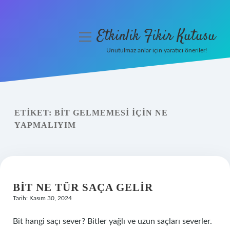
Etkinlik Fikir Kutusu
menüyü
aç
Unutulmaz anlar için yaratıcı öneriler!
Anasayfa
Gizlilik Politikası
ETIKET:
BIT GELMEMESI IÇIN NE
Yasal Uyarı
YAPMALIYIM
Hakkımızda
BIT NE TÜR SAÇA GELIR
Tarih: Kasım 30, 2024
Bit hangi saçı sever? Bitler yağlı ve uzun saçları severler.