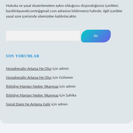
Hukuka ve yasal düzenlemelere aykırı olduğunu düşündüğünüz içerikleri,
backlinkpanelicomtr@gmail.com
adresine bildirmeniz halinde, ilgili içerikler
yasal süre içerisinde sitemizden kaldırılacaktır.
Arama
SON YORUMLAR
Noradrenalin Artarsa Ne Olur
için
admin
Noradrenalin Artarsa Ne Olur
için
Gülseren
İStiridye Mantarı Neden Yıkanmaz
için
admin
İStiridye Mantarı Neden Yıkanmaz
için
Şahika
Spiral Daire Ne Anlama Gelir
için
admin