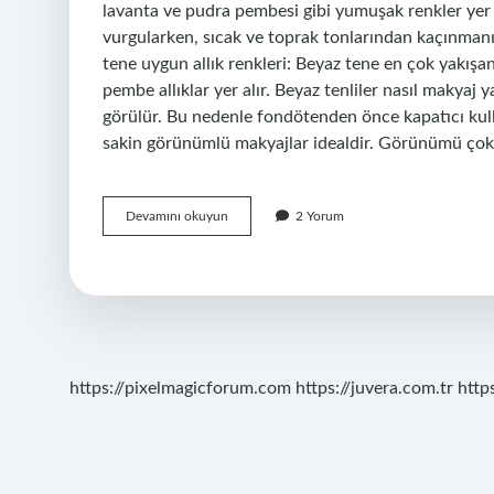
lavanta ve pudra pembesi gibi yumuşak renkler yer a
vurgularken, sıcak ve toprak tonlarından kaçınmanız 
tene uygun allık renkleri: Beyaz tene en çok yakışa
pembe allıklar yer alır. Beyaz tenliler nasıl makyaj y
görülür. Bu nedenle fondötenden önce kapatıcı kullan
sakin görünümlü makyajlar idealdir. Görünümü çok
Beyaz
Devamını okuyun
2 Yorum
Tenliler
Hangi
Renk
Far
Kullanmalı
https://pixelmagicforum.com
https://juvera.com.tr
http