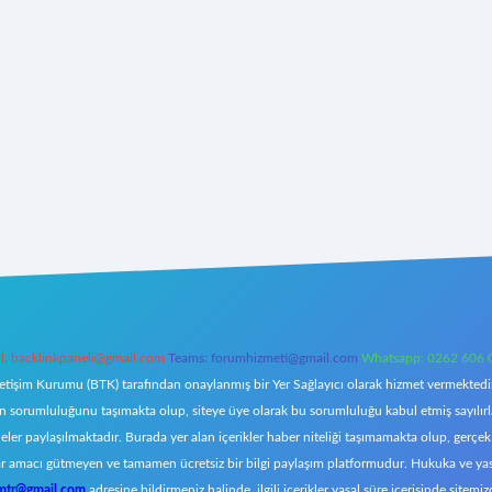
l:
backlinkpaneli@gmail.com
Teams:
forumhizmeti@gmail.com
Whatsapp: 0262 606 
letişim Kurumu (BTK) tarafından onaylanmış bir Yer Sağlayıcı olarak hizmet vermektedir.
orumluluğunu taşımakta olup, siteye üye olarak bu sorumluluğu kabul etmiş sayılırlar. 
eler paylaşılmaktadır. Burada yer alan içerikler haber niteliği taşımamakta olup, ger
z, kar amacı gütmeyen ve tamamen ücretsiz bir bilgi paylaşım platformudur. Hukuka ve y
omtr@gmail.com
adresine bildirmeniz halinde, ilgili içerikler yasal süre içerisinde sitemiz