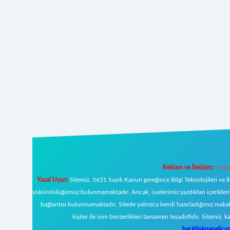
Reklam ve İletişim:
E-mai
Yasal Uyarı:
Sitemiz, 5651 Sayılı Kanun gereğince Bilgi Teknolojileri ve İ
yükümlülüğümüz bulunmamaktadır. Ancak, üyelerimiz yazdıkları içeriklerin s
bağlantısı bulunmamaktadır. Sitede yalnızca kendi hazırladığımız makal
kişiler ile isim benzerlikleri tamamen tesadüfidir. Sitemi
backlinkpanelic