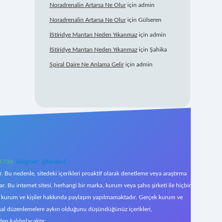
Noradrenalin Artarsa Ne Olur
için
admin
Noradrenalin Artarsa Ne Olur
için
Gülseren
İStiridye Mantarı Neden Yıkanmaz
için
admin
İStiridye Mantarı Neden Yıkanmaz
için
Şahika
Spiral Daire Ne Anlama Gelir
için
admin
0 726
Telegram: @karabul
 Bu nedenle, sitedeki içerikleri proaktif olarak denetleme veya araştırma
Bu internet sitesi, herhangi bir marka, kurum veya şahıs şirketi ile hiçbir
çek kurum ve kişiler hakkında paylaşım yapılmamaktadır. Gerçek kurum ve
asal düzenlemelere aykırı olduğunu düşündüğünüz içerikleri,
den kaldırılacaktır.