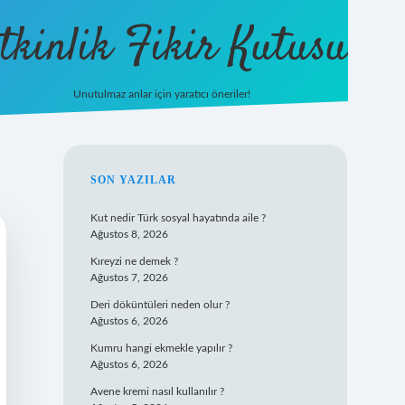
tkinlik Fikir Kutusu
Unutulmaz anlar için yaratıcı öneriler!
betexper giriş
SIDEBAR
SON YAZILAR
Kut nedir Türk sosyal hayatında aile ?
Ağustos 8, 2026
Kıreyzi ne demek ?
Ağustos 7, 2026
Deri döküntüleri neden olur ?
Ağustos 6, 2026
Kumru hangi ekmekle yapılır ?
Ağustos 6, 2026
Avene kremi nasıl kullanılır ?