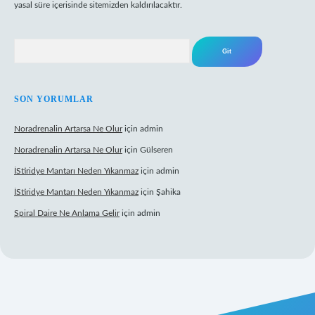
yasal süre içerisinde sitemizden kaldırılacaktır.
Arama
SON YORUMLAR
Noradrenalin Artarsa Ne Olur
için
admin
Noradrenalin Artarsa Ne Olur
için
Gülseren
İStiridye Mantarı Neden Yıkanmaz
için
admin
İStiridye Mantarı Neden Yıkanmaz
için
Şahika
Spiral Daire Ne Anlama Gelir
için
admin
giriş