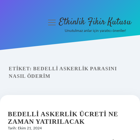
Etkinlik Fikir Kutusu
menüyü
aç
Unutulmaz anlar için yaratıcı öneriler!
Anasayfa
Gizlilik Politikası
ETIKET:
BEDELLI ASKERLIK PARASINI
Yasal Uyarı
NASIL ÖDERIM
Hakkımızda
BEDELLI ASKERLIK ÜCRETI NE
ZAMAN YATIRILACAK
Tarih: Ekim 21, 2024