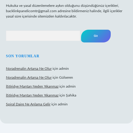
Hukuka ve yasal düzenlemelere aykırı olduğunu düşündüğünüz içerikleri,
backlinkpanelicomtr@gmail.com
adresine bildirmeniz halinde, ilgili içerikler
yasal süre içerisinde sitemizden kaldırılacaktır.
Arama
SON YORUMLAR
Noradrenalin Artarsa Ne Olur
için
admin
Noradrenalin Artarsa Ne Olur
için
Gülseren
İStiridye Mantarı Neden Yıkanmaz
için
admin
İStiridye Mantarı Neden Yıkanmaz
için
Şahika
Spiral Daire Ne Anlama Gelir
için
admin