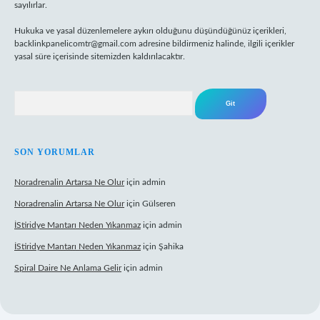
sayılırlar.
Hukuka ve yasal düzenlemelere aykırı olduğunu düşündüğünüz içerikleri,
backlinkpanelicomtr@gmail.com
adresine bildirmeniz halinde, ilgili içerikler
yasal süre içerisinde sitemizden kaldırılacaktır.
Arama
SON YORUMLAR
Noradrenalin Artarsa Ne Olur
için
admin
Noradrenalin Artarsa Ne Olur
için
Gülseren
İStiridye Mantarı Neden Yıkanmaz
için
admin
İStiridye Mantarı Neden Yıkanmaz
için
Şahika
Spiral Daire Ne Anlama Gelir
için
admin