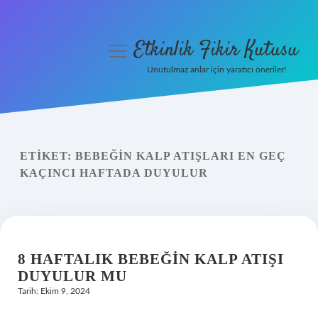
Etkinlik Fikir Kutusu
menüyü
aç
Unutulmaz anlar için yaratıcı öneriler!
Anasayfa
Gizlilik Politikası
ETIKET:
BEBEĞIN KALP ATIŞLARI EN GEÇ
Yasal Uyarı
KAÇINCI HAFTADA DUYULUR
Hakkımızda
8 HAFTALIK BEBEĞIN KALP ATIŞI
DUYULUR MU
Tarih: Ekim 9, 2024