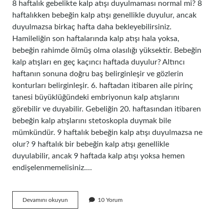
8 haftalık gebelikte kalp atışı duyulmaması normal mi? 8
haftalıkken bebeğin kalp atışı genellikle duyulur, ancak
duyulmazsa birkaç hafta daha bekleyebilirsiniz.
Hamileliğin son haftalarında kalp atışı hala yoksa,
bebeğin rahimde ölmüş olma olasılığı yüksektir. Bebeğin
kalp atışları en geç kaçıncı haftada duyulur? Altıncı
haftanın sonuna doğru baş belirginleşir ve gözlerin
konturları belirginleşir. 6. haftadan itibaren aile pirinç
tanesi büyüklüğündeki embriyonun kalp atışlarını
görebilir ve duyabilir. Gebeliğin 20. haftasından itibaren
bebeğin kalp atışlarını stetoskopla duymak bile
mümkündür. 9 haftalık bebeğin kalp atışı duyulmazsa ne
olur? 9 haftalık bir bebeğin kalp atışı genellikle
duyulabilir, ancak 9 haftada kalp atışı yoksa hemen
endişelenmemelisiniz.…
8
Devamını okuyun
10 Yorum
Haftalık
Bebeğin