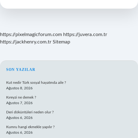
Kalp
Atışı
Duyulur
Mu
https://pixelmagicforum.com
https://juvera.com.tr
https://jackhenry.com.tr
Sitemap
SIDEBAR
SON YAZILAR
Kut nedir Türk sosyal hayatında aile ?
Ağustos 8, 2026
Kıreyzi ne demek ?
Ağustos 7, 2026
Deri döküntüleri neden olur ?
Ağustos 6, 2026
Kumru hangi ekmekle yapılır ?
Ağustos 6, 2026