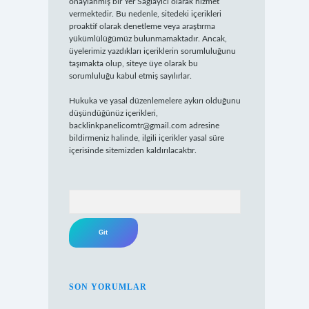
onaylanmış bir Yer Sağlayıcı olarak hizmet
vermektedir. Bu nedenle, sitedeki içerikleri
proaktif olarak denetleme veya araştırma
yükümlülüğümüz bulunmamaktadır. Ancak,
üyelerimiz yazdıkları içeriklerin sorumluluğunu
taşımakta olup, siteye üye olarak bu
sorumluluğu kabul etmiş sayılırlar.
Hukuka ve yasal düzenlemelere aykırı olduğunu
düşündüğünüz içerikleri,
backlinkpanelicomtr@gmail.com
adresine
bildirmeniz halinde, ilgili içerikler yasal süre
içerisinde sitemizden kaldırılacaktır.
Arama
SON YORUMLAR