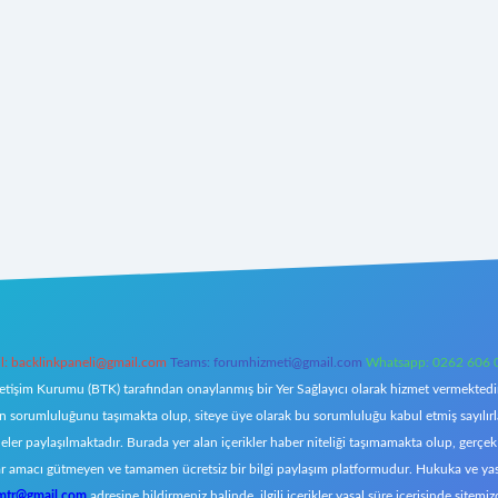
l:
backlinkpaneli@gmail.com
Teams:
forumhizmeti@gmail.com
Whatsapp: 0262 606 
letişim Kurumu (BTK) tarafından onaylanmış bir Yer Sağlayıcı olarak hizmet vermektedir.
orumluluğunu taşımakta olup, siteye üye olarak bu sorumluluğu kabul etmiş sayılırlar. 
eler paylaşılmaktadır. Burada yer alan içerikler haber niteliği taşımamakta olup, ger
z, kar amacı gütmeyen ve tamamen ücretsiz bir bilgi paylaşım platformudur. Hukuka ve y
omtr@gmail.com
adresine bildirmeniz halinde, ilgili içerikler yasal süre içerisinde sitemiz