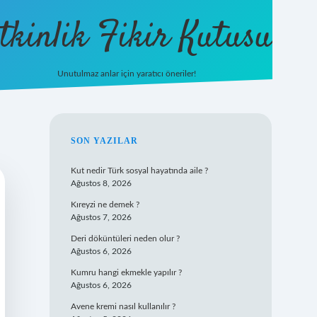
tkinlik Fikir Kutusu
Unutulmaz anlar için yaratıcı öneriler!
betexper giriş
SIDEBAR
SON YAZILAR
Kut nedir Türk sosyal hayatında aile ?
Ağustos 8, 2026
Kıreyzi ne demek ?
Ağustos 7, 2026
Deri döküntüleri neden olur ?
Ağustos 6, 2026
Kumru hangi ekmekle yapılır ?
Ağustos 6, 2026
Avene kremi nasıl kullanılır ?