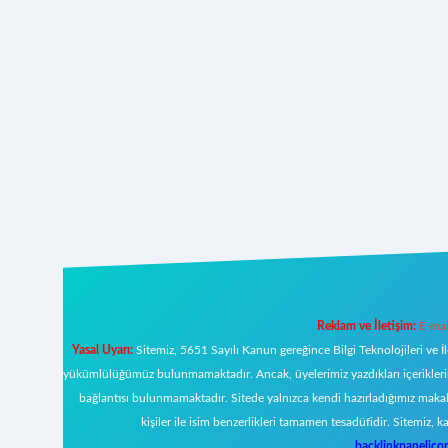
Reklam ve İletişim:
E-mai
Yasal Uyarı:
Sitemiz, 5651 Sayılı Kanun gereğince Bilgi Teknolojileri ve İ
yükümlülüğümüz bulunmamaktadır. Ancak, üyelerimiz yazdıkları içeriklerin s
bağlantısı bulunmamaktadır. Sitede yalnızca kendi hazırladığımız makal
kişiler ile isim benzerlikleri tamamen tesadüfidir. Sitemi
backlinkpanelic