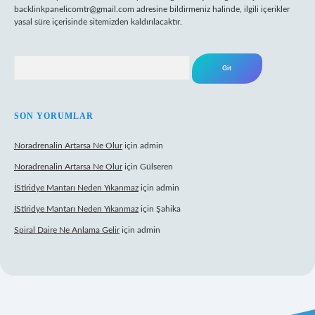
backlinkpanelicomtr@gmail.com
adresine bildirmeniz halinde, ilgili içerikler
yasal süre içerisinde sitemizden kaldırılacaktır.
Arama
SON YORUMLAR
Noradrenalin Artarsa Ne Olur
için
admin
Noradrenalin Artarsa Ne Olur
için
Gülseren
İStiridye Mantarı Neden Yıkanmaz
için
admin
İStiridye Mantarı Neden Yıkanmaz
için
Şahika
Spiral Daire Ne Anlama Gelir
için
admin