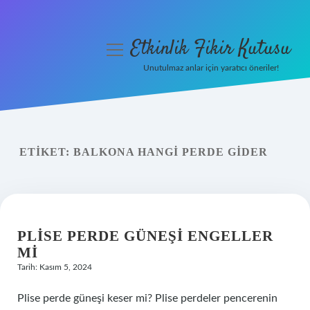
Etkinlik Fikir Kutusu
menüyü
aç
Unutulmaz anlar için yaratıcı öneriler!
Anasayfa
Gizlilik Politikası
ETIKET:
BALKONA HANGI PERDE GIDER
Yasal Uyarı
Hakkımızda
PLISE PERDE GÜNEŞI ENGELLER
MI
Tarih: Kasım 5, 2024
Plise perde güneşi keser mi? Plise perdeler pencerenin