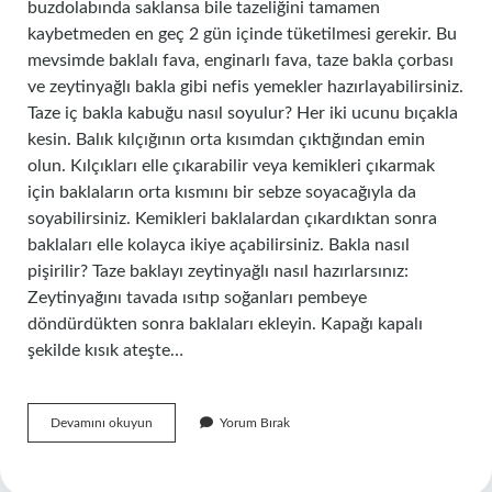
buzdolabında saklansa bile tazeliğini tamamen
kaybetmeden en geç 2 gün içinde tüketilmesi gerekir. Bu
mevsimde baklalı fava, enginarlı fava, taze bakla çorbası
ve zeytinyağlı bakla gibi nefis yemekler hazırlayabilirsiniz.
Taze iç bakla kabuğu nasıl soyulur? Her iki ucunu bıçakla
kesin. Balık kılçığının orta kısımdan çıktığından emin
olun. Kılçıkları elle çıkarabilir veya kemikleri çıkarmak
için baklaların orta kısmını bir sebze soyacağıyla da
soyabilirsiniz. Kemikleri baklalardan çıkardıktan sonra
baklaları elle kolayca ikiye açabilirsiniz. Bakla nasıl
pişirilir? Taze baklayı zeytinyağlı nasıl hazırlarsınız:
Zeytinyağını tavada ısıtıp soğanları pembeye
döndürdükten sonra baklaları ekleyin. Kapağı kapalı
şekilde kısık ateşte…
Bakla
Devamını okuyun
Yorum Bırak
Derin
Dondurucuya
Girer