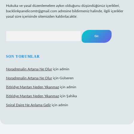
Hukuka ve yasal düzenlemelere aykırı olduğunu düşündüğünüz içerikleri,
backlinkpanelicomtr@gmail.com
adresine bildirmeniz halinde, ilgili içerikler
yasal süre içerisinde sitemizden kaldırılacaktır.
Arama
SON YORUMLAR
Noradrenalin Artarsa Ne Olur
için
admin
Noradrenalin Artarsa Ne Olur
için
Gülseren
İStiridye Mantarı Neden Yıkanmaz
için
admin
İStiridye Mantarı Neden Yıkanmaz
için
Şahika
Spiral Daire Ne Anlama Gelir
için
admin