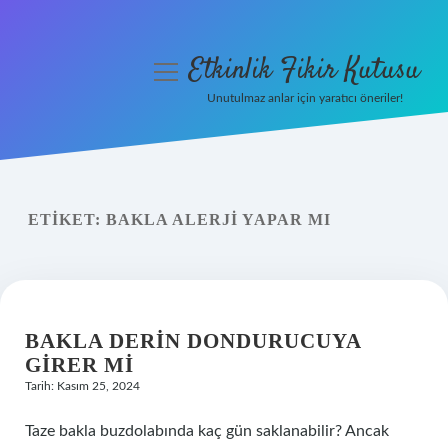
Etkinlik Fikir Kutusu
menüyü
aç
Unutulmaz anlar için yaratıcı öneriler!
Anasayfa
Gizlilik Politikası
ETIKET:
BAKLA ALERJI YAPAR MI
Yasal Uyarı
Hakkımızda
BAKLA DERIN DONDURUCUYA
GIRER MI
Tarih: Kasım 25, 2024
Taze bakla buzdolabında kaç gün saklanabilir? Ancak