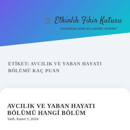
Etkinlik Fikir Kutusu
menüyü
aç
Unutulmaz anlar için yaratıcı öneriler!
Anasayfa
Gizlilik Politikası
ETIKET:
AVCILIK VE YABAN HAYATI
Yasal Uyarı
BÖLÜMÜ KAÇ PUAN
Hakkımızda
AVCILIK VE YABAN HAYATI
BÖLÜMÜ HANGI BÖLÜM
Tarih: Kasım 5, 2024