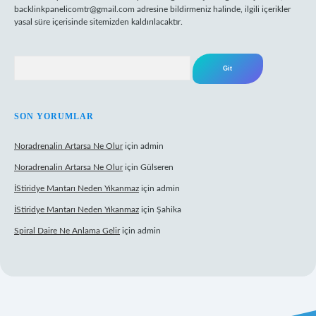
backlinkpanelicomtr@gmail.com
adresine bildirmeniz halinde, ilgili içerikler
yasal süre içerisinde sitemizden kaldırılacaktır.
Arama
SON YORUMLAR
Noradrenalin Artarsa Ne Olur
için
admin
Noradrenalin Artarsa Ne Olur
için
Gülseren
İStiridye Mantarı Neden Yıkanmaz
için
admin
İStiridye Mantarı Neden Yıkanmaz
için
Şahika
Spiral Daire Ne Anlama Gelir
için
admin