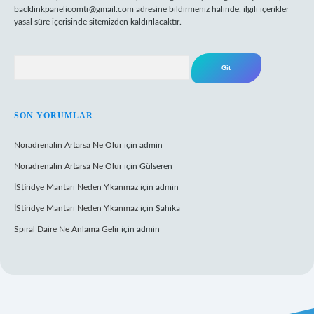
backlinkpanelicomtr@gmail.com
adresine bildirmeniz halinde, ilgili içerikler
yasal süre içerisinde sitemizden kaldırılacaktır.
Arama
SON YORUMLAR
Noradrenalin Artarsa Ne Olur
için
admin
Noradrenalin Artarsa Ne Olur
için
Gülseren
İStiridye Mantarı Neden Yıkanmaz
için
admin
İStiridye Mantarı Neden Yıkanmaz
için
Şahika
Spiral Daire Ne Anlama Gelir
için
admin