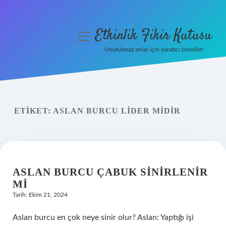
Etkinlik Fikir Kutusu
menüyü
aç
Unutulmaz anlar için yaratıcı öneriler!
Anasayfa
Gizlilik Politikası
ETIKET:
ASLAN BURCU LIDER MIDIR
Yasal Uyarı
Hakkımızda
ASLAN BURCU ÇABUK SINIRLENIR
MI
Tarih: Ekim 21, 2024
Aslan burcu en çok neye sinir olur? Aslan: Yaptığı işi