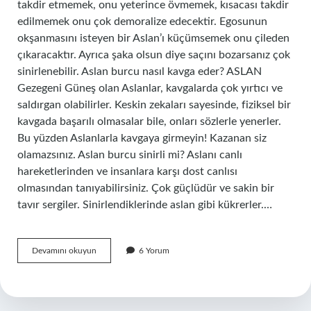
takdir etmemek, onu yeterince övmemek, kısacası takdir
edilmemek onu çok demoralize edecektir. Egosunun
okşanmasını isteyen bir Aslan’ı küçümsemek onu çileden
çıkaracaktır. Ayrıca şaka olsun diye saçını bozarsanız çok
sinirlenebilir. Aslan burcu nasıl kavga eder? ASLAN
Gezegeni Güneş olan Aslanlar, kavgalarda çok yırtıcı ve
saldırgan olabilirler. Keskin zekaları sayesinde, fiziksel bir
kavgada başarılı olmasalar bile, onları sözlerle yenerler.
Bu yüzden Aslanlarla kavgaya girmeyin! Kazanan siz
olamazsınız. Aslan burcu sinirli mi? Aslanı canlı
hareketlerinden ve insanlara karşı dost canlısı
olmasından tanıyabilirsiniz. Çok güçlüdür ve sakin bir
tavır sergiler. Sinirlendiklerinde aslan gibi kükrerler.…
Aslan
Devamını okuyun
6 Yorum
Burcu
Çabuk
Sinirlenir
Mi