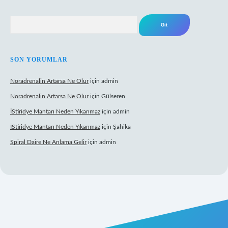
Arama
SON YORUMLAR
Noradrenalin Artarsa Ne Olur
için
admin
Noradrenalin Artarsa Ne Olur
için
Gülseren
İStiridye Mantarı Neden Yıkanmaz
için
admin
İStiridye Mantarı Neden Yıkanmaz
için
Şahika
Spiral Daire Ne Anlama Gelir
için
admin
riş