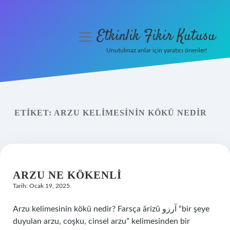
Etkinlik Fikir Kutusu
menüyü
aç
Unutulmaz anlar için yaratıcı öneriler!
Anasayfa
Gizlilik Politikası
ETIKET:
ARZU KELIMESININ KÖKÜ NEDIR
Yasal Uyarı
Hakkımızda
ARZU NE KÖKENLI
Tarih: Ocak 19, 2025
Arzu kelimesinin kökü nedir? Farsça ārizū آرزو “bir şeye
duyulan arzu, coşku, cinsel arzu” kelimesinden bir