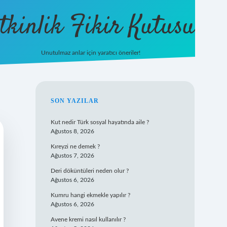
tkinlik Fikir Kutusu
Unutulmaz anlar için yaratıcı öneriler!
betexper giriş
SIDEBAR
SON YAZILAR
Kut nedir Türk sosyal hayatında aile ?
Ağustos 8, 2026
Kıreyzi ne demek ?
Ağustos 7, 2026
Deri döküntüleri neden olur ?
Ağustos 6, 2026
Kumru hangi ekmekle yapılır ?
Ağustos 6, 2026
Avene kremi nasıl kullanılır ?