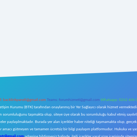
l:
backlinkpaneli@gmail.com
Teams:
forumhizmeti@gmail.com
Whatsapp: 0262 606 
letişim Kurumu (BTK) tarafından onaylanmış bir Yer Sağlayıcı olarak hizmet vermektedir.
orumluluğunu taşımakta olup, siteye üye olarak bu sorumluluğu kabul etmiş sayılırlar. 
eler paylaşılmaktadır. Burada yer alan içerikler haber niteliği taşımamakta olup, ger
z, kar amacı gütmeyen ve tamamen ücretsiz bir bilgi paylaşım platformudur. Hukuka ve y
omtr@gmail.com
adresine bildirmeniz halinde, ilgili içerikler yasal süre içerisinde sitemiz