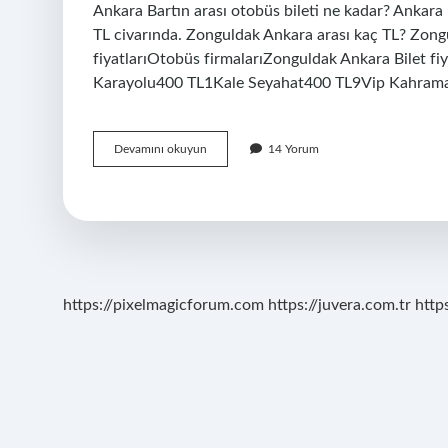
Ankara Bartın arası otobüs bileti ne kadar? Ankara –
TL civarında. Zonguldak Ankara arası kaç TL? Zongu
fiyatlarıOtobüs firmalarıZonguldak Ankara Bilet f
Karayolu400 TL1Kale Seyahat400 TL9Vip Kahram
Bartın
Devamını okuyun
14 Yorum
Ankara
Arası
Kaç
Tl
https://pixelmagicforum.com
https://juvera.com.tr
http