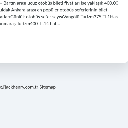
 Bartın arası ucuz otobüs bileti fiyatları ise yaklaşık 400.00
ldak Ankara arası en popüler otobüs seferlerinin bilet
iyatlarıGünlük otobüs sefer sayısıVangölü Turizm375 TL1Has
anmaraş Turizm400 TL14 hat…
s://jackhenry.com.tr
Sitemap