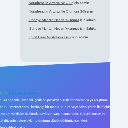
Noradrenalin Artarsa Ne Olur
için
admin
Noradrenalin Artarsa Ne Olur
için
Gülseren
İStiridye Mantarı Neden Yıkanmaz
için
admin
İStiridye Mantarı Neden Yıkanmaz
için
Şahika
Spiral Daire Ne Anlama Gelir
için
admin
0 726
Telegram: @karabul
 Bu nedenle, sitedeki içerikleri proaktif olarak denetleme veya araştırma
Bu internet sitesi, herhangi bir marka, kurum veya şahıs şirketi ile hiçbir
çek kurum ve kişiler hakkında paylaşım yapılmamaktadır. Gerçek kurum ve
asal düzenlemelere aykırı olduğunu düşündüğünüz içerikleri,
den kaldırılacaktır.