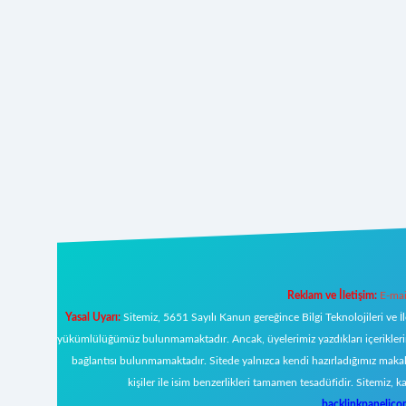
Reklam ve İletişim:
E-mai
Yasal Uyarı:
Sitemiz, 5651 Sayılı Kanun gereğince Bilgi Teknolojileri ve İ
yükümlülüğümüz bulunmamaktadır. Ancak, üyelerimiz yazdıkları içeriklerin s
bağlantısı bulunmamaktadır. Sitede yalnızca kendi hazırladığımız makal
kişiler ile isim benzerlikleri tamamen tesadüfidir. Sitemi
backlinkpanelic