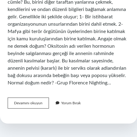
cümle? Bu, birini diğer taraftan yanlarına çekmek,
kendilerini ve ondan düzenli bilgileri bağlamak anlamına
gelir. Genellikle iki şekilde oluşur; 1- Bir istihbarat
organizasyonunun unsurlarından birini dahil etmek. 2-
Mafya gibi terör örgütünün üyelerinden birine katılmak
için kamu kuruluşlarından birine katılmak. Angaje olmak
ne demek doğum? Oksitosin adı verilen hormonun
beyinde salgılanması gerçeği ile annenin rahminde
düzenli kasılmalar başlar. Bu kasılmalar sayesinde,
annenin pelvisi (kararlı) ile bir serviks olarak adlandırılan
bağ dokusu arasında bebeğin başı veya poposu yükselir.
Normal doğum nedir? -Grup Florence Nighting…
Angaje
Devamını okuyun
Yorum Bırak
Olmayın
Ne
Demek