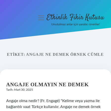
Etkinlik Fikir Kutusu
menüyü
aç
Unutulmaz anlar için yaratıcı öneriler!
Anasayfa
Gizlilik Politikası
ETIKET:
ANGAJE NE DEMEK ÖRNEK CÜMLE
Yasal Uyarı
Hakkımızda
ANGAJE OLMAYIN NE DEMEK
Tarih: Mart 30, 2025
Angaje olma nedir? (Fr. Engagé) “Kelime veya yazma ile
bağlantılı vaat Türkçe kullanılır. Angaje ne demek örnek