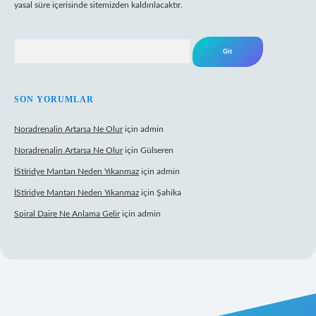
yasal süre içerisinde sitemizden kaldırılacaktır.
Arama
SON YORUMLAR
Noradrenalin Artarsa Ne Olur
için
admin
Noradrenalin Artarsa Ne Olur
için
Gülseren
İStiridye Mantarı Neden Yıkanmaz
için
admin
İStiridye Mantarı Neden Yıkanmaz
için
Şahika
Spiral Daire Ne Anlama Gelir
için
admin
riş