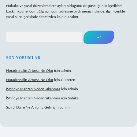
Hukuka ve yasal düzenlemelere aykırı olduğunu düşündüğünüz içerikleri,
backlinkpanelicomtr@gmail.com
adresine bildirmeniz halinde, ilgili içerikler
yasal süre içerisinde sitemizden kaldırılacaktır.
Arama
SON YORUMLAR
Noradrenalin Artarsa Ne Olur
için
admin
Noradrenalin Artarsa Ne Olur
için
Gülseren
İStiridye Mantarı Neden Yıkanmaz
için
admin
İStiridye Mantarı Neden Yıkanmaz
için
Şahika
Spiral Daire Ne Anlama Gelir
için
admin