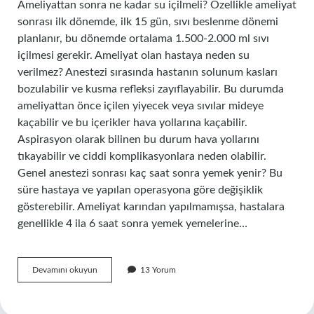
Ameliyattan sonra ne kadar su içilmeli? Özellikle ameliyat
sonrası ilk dönemde, ilk 15 gün, sıvı beslenme dönemi
planlanır, bu dönemde ortalama 1.500-2.000 ml sıvı
içilmesi gerekir. Ameliyat olan hastaya neden su
verilmez? Anestezi sırasında hastanın solunum kasları
bozulabilir ve kusma refleksi zayıflayabilir. Bu durumda
ameliyattan önce içilen yiyecek veya sıvılar mideye
kaçabilir ve bu içerikler hava yollarına kaçabilir.
Aspirasyon olarak bilinen bu durum hava yollarını
tıkayabilir ve ciddi komplikasyonlara neden olabilir.
Genel anestezi sonrası kaç saat sonra yemek yenir? Bu
süre hastaya ve yapılan operasyona göre değişiklik
gösterebilir. Ameliyat karından yapılmamışsa, hastalara
genellikle 4 ila 6 saat sonra yemek yemelerine…
Anesteziden
Devamını okuyun
13 Yorum
Kaç
Saat
Sonra