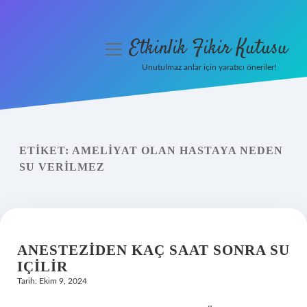
Etkinlik Fikir Kutusu
menüyü
aç
Unutulmaz anlar için yaratıcı öneriler!
Anasayfa
Gizlilik Politikası
ETIKET:
AMELIYAT OLAN HASTAYA NEDEN
Yasal Uyarı
SU VERILMEZ
Hakkımızda
ANESTEZIDEN KAÇ SAAT SONRA SU
IÇILIR
Tarih: Ekim 9, 2024