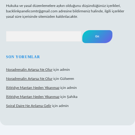
Hukuka ve yasal düzenlemelere aykırı olduğunu düşündüğünüz içerikleri,
backlinkpanelicomtr@gmail.com
adresine bildirmeniz halinde, ilgili içerikler
yasal süre içerisinde sitemizden kaldırılacaktır.
Arama
SON YORUMLAR
Noradrenalin Artarsa Ne Olur
için
admin
Noradrenalin Artarsa Ne Olur
için
Gülseren
İStiridye Mantarı Neden Yıkanmaz
için
admin
İStiridye Mantarı Neden Yıkanmaz
için
Şahika
Spiral Daire Ne Anlama Gelir
için
admin