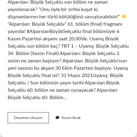
Alparslan: Büyük Selçuklu son bölüm ne zaman
yayınlanacak? ”Onu öyle bir zırhla kuşat ki,
düşmanlarının her türlü kötülüğünü savuşturabilsin!”
“Alparslan: Büyük Selçuklu” 61. bölüm (final) fragmanı
yayında! #AlparslanBüyükSelçuklu final bölümüyle 6
Kasım Pazartesi akşamı saat 20.00’de. Uyanış Büyük
Selçuklu son bölüm kaç? TRT 1 – Uyanış: Büyük Selçuklu
34. Bölüm (Sezon Finali) Alparslan: Büyük Selçuklu 3.
sezon ne zaman başlıyor? Alparslan: Büyük Selçuklu’nun
yeni sezonu bu akşam 30 Ekim Pazartesi başlıyor. Uyanış
Büyük Selçuklu final mi? 31 Mayıs 2021Uyanış: Büyük
Selçuklu / Son bölümün yayın tarihi Alparslan Büyük
Selçuklu 60. bölüm ne zaman oynayacak? Alparslan:
Büyük Selçuklu 60. Bölüm…
Uyanış
Devamını okuyun
Yorum Bırak
Büyük
Selçuklu
Son