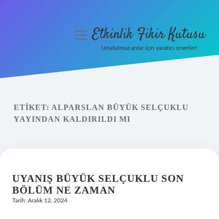
Etkinlik Fikir Kutusu
menüyü
aç
Unutulmaz anlar için yaratıcı öneriler!
Anasayfa
Gizlilik Politikası
ETIKET:
ALPARSLAN BÜYÜK SELÇUKLU
Yasal Uyarı
YAYINDAN KALDIRILDI MI
Hakkımızda
UYANIŞ BÜYÜK SELÇUKLU SON
BÖLÜM NE ZAMAN
Tarih: Aralık 12, 2024