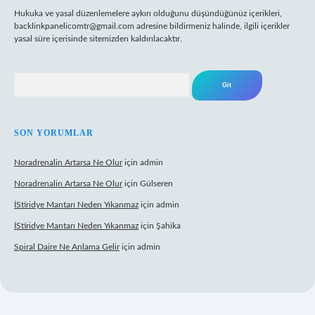
Hukuka ve yasal düzenlemelere aykırı olduğunu düşündüğünüz içerikleri,
backlinkpanelicomtr@gmail.com
adresine bildirmeniz halinde, ilgili içerikler
yasal süre içerisinde sitemizden kaldırılacaktır.
Arama
SON YORUMLAR
Noradrenalin Artarsa Ne Olur
için
admin
Noradrenalin Artarsa Ne Olur
için
Gülseren
İStiridye Mantarı Neden Yıkanmaz
için
admin
İStiridye Mantarı Neden Yıkanmaz
için
Şahika
Spiral Daire Ne Anlama Gelir
için
admin