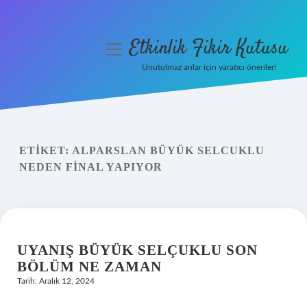
Etkinlik Fikir Kutusu
menüyü
aç
Unutulmaz anlar için yaratıcı öneriler!
Anasayfa
Gizlilik Politikası
ETIKET:
ALPARSLAN BÜYÜK SELCUKLU
Yasal Uyarı
NEDEN FINAL YAPIYOR
Hakkımızda
UYANIŞ BÜYÜK SELÇUKLU SON
BÖLÜM NE ZAMAN
Tarih: Aralık 12, 2024