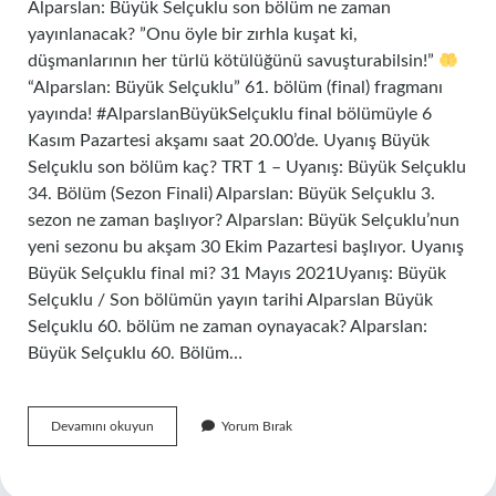
Alparslan: Büyük Selçuklu son bölüm ne zaman
yayınlanacak? ”Onu öyle bir zırhla kuşat ki,
düşmanlarının her türlü kötülüğünü savuşturabilsin!”
“Alparslan: Büyük Selçuklu” 61. bölüm (final) fragmanı
yayında! #AlparslanBüyükSelçuklu final bölümüyle 6
Kasım Pazartesi akşamı saat 20.00’de. Uyanış Büyük
Selçuklu son bölüm kaç? TRT 1 – Uyanış: Büyük Selçuklu
34. Bölüm (Sezon Finali) Alparslan: Büyük Selçuklu 3.
sezon ne zaman başlıyor? Alparslan: Büyük Selçuklu’nun
yeni sezonu bu akşam 30 Ekim Pazartesi başlıyor. Uyanış
Büyük Selçuklu final mi? 31 Mayıs 2021Uyanış: Büyük
Selçuklu / Son bölümün yayın tarihi Alparslan Büyük
Selçuklu 60. bölüm ne zaman oynayacak? Alparslan:
Büyük Selçuklu 60. Bölüm…
Uyanış
Devamını okuyun
Yorum Bırak
Büyük
Selçuklu
Son