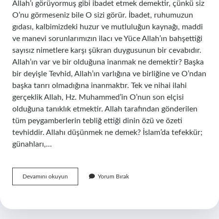
Allah’ı görüyormuş gibi ibadet etmek demektir, çünkü siz
O’nu görmeseniz bile O sizi görür. İbadet, ruhumuzun
gıdası, kalbimizdeki huzur ve mutluluğun kaynağı, maddi
ve manevi sorunlarımızın ilacı ve Yüce Allah’ın bahşettiği
sayısız nimetlere karşı şükran duygusunun bir cevabıdır.
Allah’ın var ve bir olduğuna inanmak ne demektir? Başka
bir deyişle Tevhid, Allah’ın varlığına ve birliğine ve O’ndan
başka tanrı olmadığına inanmaktır. Tek ve nihai ilahi
gerçeklik Allah, Hz. Muhammed’in O’nun son elçisi
olduğuna tanıklık etmektir. Allah tarafından gönderilen
tüm peygamberlerin tebliğ ettiği dinin özü ve özeti
tevhiddir. Allahı düşünmek ne demek? İslam’da tefekkür;
günahları,…
Allahı
Devamını okuyun
Yorum Bırak
Görmeden
Inanmak
Ne
Demek