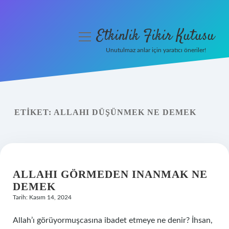
Etkinlik Fikir Kutusu
menüyü
aç
Unutulmaz anlar için yaratıcı öneriler!
Anasayfa
Gizlilik Politikası
ETIKET:
ALLAHI DÜŞÜNMEK NE DEMEK
Yasal Uyarı
Hakkımızda
ALLAHI GÖRMEDEN INANMAK NE
DEMEK
Tarih: Kasım 14, 2024
Allah’ı görüyormuşcasına ibadet etmeye ne denir? İhsan,