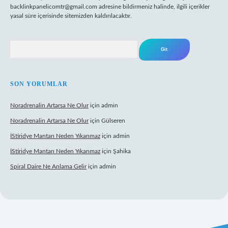
backlinkpanelicomtr@gmail.com
adresine bildirmeniz halinde, ilgili içerikler
yasal süre içerisinde sitemizden kaldırılacaktır.
Arama
SON YORUMLAR
Noradrenalin Artarsa Ne Olur
için
admin
Noradrenalin Artarsa Ne Olur
için
Gülseren
İStiridye Mantarı Neden Yıkanmaz
için
admin
İStiridye Mantarı Neden Yıkanmaz
için
Şahika
Spiral Daire Ne Anlama Gelir
için
admin