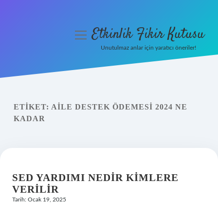
Etkinlik Fikir Kutusu
menüyü
aç
Unutulmaz anlar için yaratıcı öneriler!
Anasayfa
Gizlilik Politikası
ETIKET:
AILE DESTEK ÖDEMESI 2024 NE
Yasal Uyarı
KADAR
Hakkımızda
SED YARDIMI NEDIR KIMLERE
VERILIR
Tarih: Ocak 19, 2025