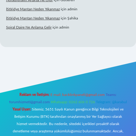
Noradrenalin Artarsa Ne Olur
için
Gülseren
İStiridye Mantarı Neden Yıkanmaz
için
admin
İStiridye Mantarı Neden Yıkanmaz
için
Şahika
Spiral Daire Ne Anlama Gelir
için
admin
ş
Reklam ve İletişim:
E-mail:
backlinkpaneli@gmail.com
Teams:
forumhizmeti@gmail.com
Whatsapp: 0262 606 0 726
Telegram: @karabul
Yasal Uyarı:
Sitemiz, 5651 Sayılı Kanun gereğince Bilgi Teknolojileri ve
İletişim Kurumu (BTK) tarafından onaylanmış bir Yer Sağlayıcı olarak
hizmet vermektedir. Bu nedenle, sitedeki içerikleri proaktif olarak
denetleme veya araştırma yükümlülüğümüz bulunmamaktadır. Ancak,