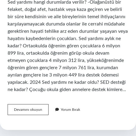
Sed yardımı hangi durumlarda verilir? -Olağanüstü bir
felaket, doğal afet, hastalık veya kaza geçiren ve belirli
bir süre kendisinin ve aile bireylerinin temel ihtiyaçlarını
karşılayamayacak durumda olanlar ile cerrahi müdahale
gerektiren hayati tehlike arz eden durumlar yaşayan veya
hayatını kaybedenlerin çocukları. Sed yardımı aylık ne
kadar? Ortaokulda öğrenim gören çocuklara 6 milyon
899 lira, ortaokulda öğrenim görüp okula devam
etmeyen çocuklara 4 milyon 312 lira, yükseköğrenimde
öğrenim gören gençlere 7 milyon 761 lira, kurumdan
ayrılan gençlere ise 3 milyon 449 lira destek ödemesi
yapılacak. 2024 Sed yardımı ne kadar oldu? SED desteği
ne kadar? Çocuğu okula giden annelere destek kimlere…
Sed
Devamını okuyun
Yorum Bırak
Yardımı
Nedir
Kimlere
Verilir