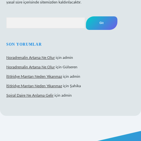
yasal süre içerisinde sitemizden kaldırılacaktır.
Arama
SON YORUMLAR
Noradrenalin Artarsa Ne Olur
için
admin
Noradrenalin Artarsa Ne Olur
için
Gülseren
İStiridye Mantarı Neden Yıkanmaz
için
admin
İStiridye Mantarı Neden Yıkanmaz
için
Şahika
Spiral Daire Ne Anlama Gelir
için
admin
riş