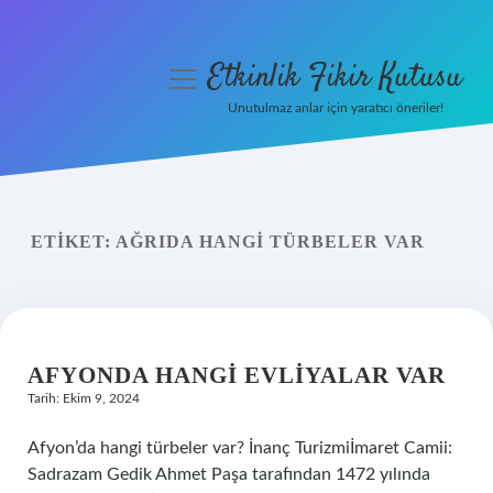
Etkinlik Fikir Kutusu
menüyü
aç
Unutulmaz anlar için yaratıcı öneriler!
Anasayfa
Gizlilik Politikası
ETIKET:
AĞRIDA HANGI TÜRBELER VAR
Yasal Uyarı
Hakkımızda
AFYONDA HANGI EVLIYALAR VAR
Tarih: Ekim 9, 2024
Afyon’da hangi türbeler var? İnanç Turizmiİmaret Camii:
Sadrazam Gedik Ahmet Paşa tarafından 1472 yılında