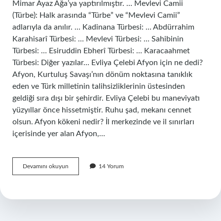
Mimar Ayaz Ağa’ya yaptırılmıştır. … Mevlevi Camii
(Türbe): Halk arasında “Türbe” ve “Mevlevi Camii”
adlarıyla da anılır. … Kadinana Türbesi: … Abdürrahim
Karahisarî Türbesi: … Mevlevi Türbesi: … Sahibinin
Türbesi: … Esiruddin Ebherî Türbesi: … Karacaahmet
Türbesi: Diğer yazılar… Evliya Çelebi Afyon için ne dedi?
Afyon, Kurtuluş Savaşı’nın dönüm noktasına tanıklık
eden ve Türk milletinin talihsizliklerinin üstesinden
geldiği sıra dışı bir şehirdir. Evliya Çelebi bu maneviyatı
yüzyıllar önce hissetmiştir. Ruhu şad, mekanı cennet
olsun. Afyon kökeni nedir? İl merkezinde ve il sınırları
içerisinde yer alan Afyon,…
Afyonda
Devamını okuyun
14 Yorum
Hangi
Evliyalar
Var