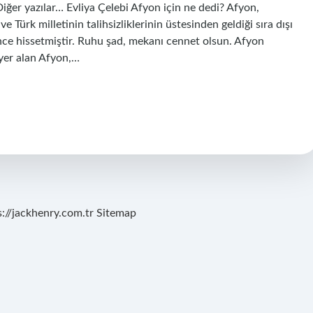
iğer yazılar… Evliya Çelebi Afyon için ne dedi? Afyon,
Türk milletinin talihsizliklerinin üstesinden geldiği sıra dışı
 önce hissetmiştir. Ruhu şad, mekanı cennet olsun. Afyon
e yer alan Afyon,…
s://jackhenry.com.tr
Sitemap