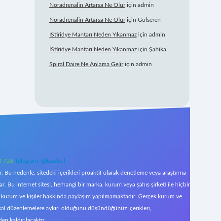
Noradrenalin Artarsa Ne Olur
için
admin
Noradrenalin Artarsa Ne Olur
için
Gülseren
İStiridye Mantarı Neden Yıkanmaz
için
admin
İStiridye Mantarı Neden Yıkanmaz
için
Şahika
Spiral Daire Ne Anlama Gelir
için
admin
0 726
Telegram: @karabul
 Bu nedenle, sitedeki içerikleri proaktif olarak denetleme veya araştırma
Bu internet sitesi, herhangi bir marka, kurum veya şahıs şirketi ile hiçbir
çek kurum ve kişiler hakkında paylaşım yapılmamaktadır. Gerçek kurum ve
asal düzenlemelere aykırı olduğunu düşündüğünüz içerikleri,
den kaldırılacaktır.