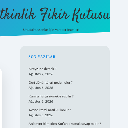
tkinlik Fikir Kutusu
Unutulmaz anlar için yaratıcı öneriler!
betexper giriş
SIDEBAR
SON YAZILAR
Kıreyzi ne demek ?
Ağustos 7, 2026
Deri döküntüleri neden olur ?
Ağustos 6, 2026
Kumru hangi ekmekle yapılır ?
Ağustos 6, 2026
Avene kremi nasıl kullanılır ?
Ağustos 5, 2026
Anlamını bilmeden Kur’an okumak sevap mıdır ?