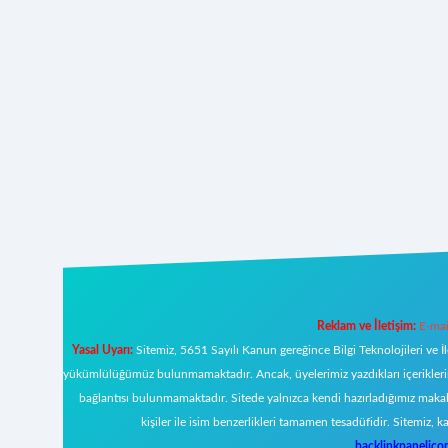
Reklam ve İletişim:
E-mai
Yasal Uyarı:
Sitemiz, 5651 Sayılı Kanun gereğince Bilgi Teknolojileri ve İ
yükümlülüğümüz bulunmamaktadır. Ancak, üyelerimiz yazdıkları içeriklerin s
bağlantısı bulunmamaktadır. Sitede yalnızca kendi hazırladığımız makal
kişiler ile isim benzerlikleri tamamen tesadüfidir. Sitemi
backlinkpanelic