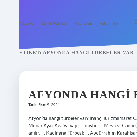
Anasayfa
Gizlilik Politikası
Yasal Uyarı
Hakkımızda
ETIKET:
AFYONDA HANGI TÜRBELER VAR
AFYONDA HANGI 
Tarih: Ekim 9, 2024
Afyon’da hangi türbeler var? İnanç Turizmiİmaret 
Mimar Ayaz Ağa’ya yaptırılmıştır. … Mevlevi Camii (
anılır. … Kadinana Türbesi: … Abdürrahim Karahisarî