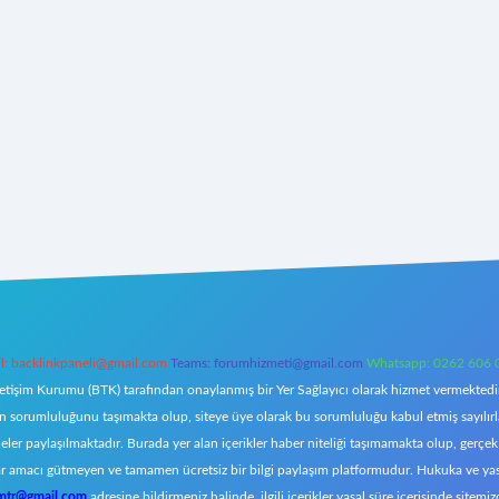
l:
backlinkpaneli@gmail.com
Teams:
forumhizmeti@gmail.com
Whatsapp: 0262 606 
letişim Kurumu (BTK) tarafından onaylanmış bir Yer Sağlayıcı olarak hizmet vermektedir.
orumluluğunu taşımakta olup, siteye üye olarak bu sorumluluğu kabul etmiş sayılırlar. 
eler paylaşılmaktadır. Burada yer alan içerikler haber niteliği taşımamakta olup, ger
z, kar amacı gütmeyen ve tamamen ücretsiz bir bilgi paylaşım platformudur. Hukuka ve y
omtr@gmail.com
adresine bildirmeniz halinde, ilgili içerikler yasal süre içerisinde sitemiz