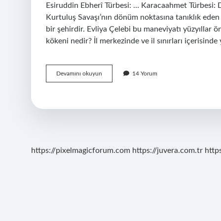
Esiruddin Ebherî Türbesi: … Karacaahmet Türbesi: D
Kurtuluş Savaşı’nın dönüm noktasına tanıklık eden ve 
bir şehirdir. Evliya Çelebi bu maneviyatı yüzyıllar
kökeni nedir? İl merkezinde ve il sınırları içerisind
Afyonda
Devamını okuyun
14 Yorum
Hangi
Evliyalar
Var
https://pixelmagicforum.com
https://juvera.com.tr
http