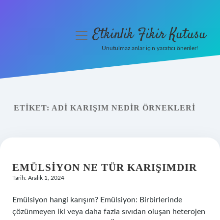
Etkinlik Fikir Kutusu
menüyü
aç
Unutulmaz anlar için yaratıcı öneriler!
Anasayfa
Gizlilik Politikası
ETIKET:
ADI KARIŞIM NEDIR ÖRNEKLERI
Yasal Uyarı
Hakkımızda
EMÜLSIYON NE TÜR KARIŞIMDIR
Tarih: Aralık 1, 2024
Emülsiyon hangi karışım? Emülsiyon: Birbirlerinde
çözünmeyen iki veya daha fazla sıvıdan oluşan heterojen