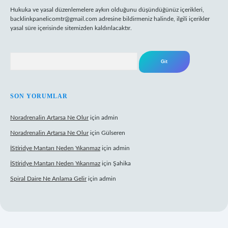
Hukuka ve yasal düzenlemelere aykırı olduğunu düşündüğünüz içerikleri,
backlinkpanelicomtr@gmail.com
adresine bildirmeniz halinde, ilgili içerikler
yasal süre içerisinde sitemizden kaldırılacaktır.
Arama
SON YORUMLAR
Noradrenalin Artarsa Ne Olur
için
admin
Noradrenalin Artarsa Ne Olur
için
Gülseren
İStiridye Mantarı Neden Yıkanmaz
için
admin
İStiridye Mantarı Neden Yıkanmaz
için
Şahika
Spiral Daire Ne Anlama Gelir
için
admin