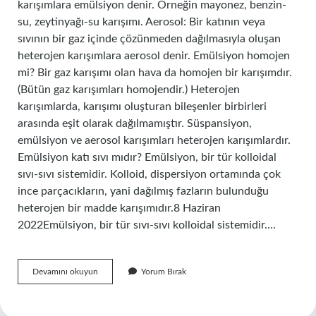
karışımlara emülsiyon denir. Örneğin mayonez, benzin-
su, zeytinyağı-su karışımı. Aerosol: Bir katının veya
sıvının bir gaz içinde çözünmeden dağılmasıyla oluşan
heterojen karışımlara aerosol denir. Emülsiyon homojen
mi? Bir gaz karışımı olan hava da homojen bir karışımdır.
(Bütün gaz karışımları homojendir.) Heterojen
karışımlarda, karışımı oluşturan bileşenler birbirleri
arasında eşit olarak dağılmamıştır. Süspansiyon,
emülsiyon ve aerosol karışımları heterojen karışımlardır.
Emülsiyon katı sıvı mıdır? Emülsiyon, bir tür kolloidal
sıvı-sıvı sistemidir. Kolloid, dispersiyon ortamında çok
ince parçacıkların, yani dağılmış fazların bulunduğu
heterojen bir madde karışımıdır.8 Haziran
2022Emülsiyon, bir tür sıvı-sıvı kolloidal sistemidir.…
Emülsiyon
Devamını okuyun
Yorum Bırak
Ne
Tür
Karışımdır