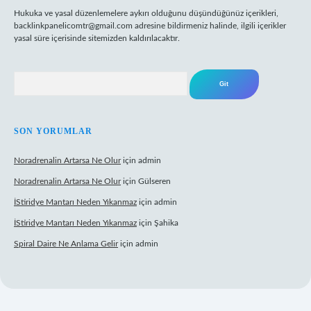
Hukuka ve yasal düzenlemelere aykırı olduğunu düşündüğünüz içerikleri,
backlinkpanelicomtr@gmail.com
adresine bildirmeniz halinde, ilgili içerikler
yasal süre içerisinde sitemizden kaldırılacaktır.
Arama
SON YORUMLAR
Noradrenalin Artarsa Ne Olur
için
admin
Noradrenalin Artarsa Ne Olur
için
Gülseren
İStiridye Mantarı Neden Yıkanmaz
için
admin
İStiridye Mantarı Neden Yıkanmaz
için
Şahika
Spiral Daire Ne Anlama Gelir
için
admin