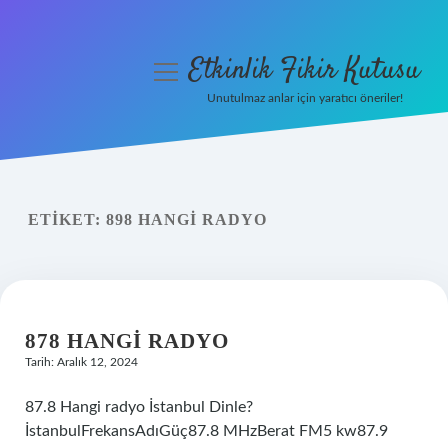
Etkinlik Fikir Kutusu
menüyü
aç
Unutulmaz anlar için yaratıcı öneriler!
Anasayfa
Gizlilik Politikası
ETIKET:
898 HANGI RADYO
Yasal Uyarı
Hakkımızda
878 HANGI RADYO
Tarih: Aralık 12, 2024
87.8 Hangi radyo İstanbul Dinle?
İstanbulFrekansAdıGüç87.8 MHzBerat FM5 kw87.9