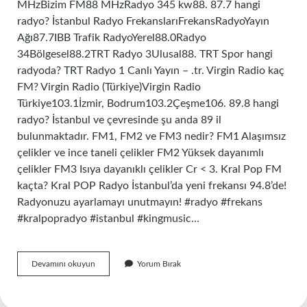
MHzBizim FM88 MHzRadyo 345 kw88. 87.7 hangi
radyo? İstanbul Radyo FrekanslarıFrekansRadyoYayın
Ağı87.7IBB Trafik RadyoYerel88.0Radyo
34Bölgesel88.2TRT Radyo 3Ulusal88. TRT Spor hangi
radyoda? TRT Radyo 1 Canlı Yayın – .tr. Virgin Radio kaç
FM? Virgin Radio (Türkiye)Virgin Radio
Türkiye103.1İzmir, Bodrum103.2Çeşme106. 89.8 hangi
radyo? İstanbul ve çevresinde şu anda 89 il
bulunmaktadır. FM1, FM2 ve FM3 nedir? FM1 Alaşımsız
çelikler ve ince taneli çelikler FM2 Yüksek dayanımlı
çelikler FM3 Isıya dayanıklı çelikler Cr < 3. Kral Pop FM
kaçta? Kral POP Radyo İstanbul’da yeni frekansı 94.8’de!
Radyonuzu ayarlamayı unutmayın! #radyo #frekans
#kralpopradyo #istanbul #kingmusic…
878
Devamını okuyun
Yorum Bırak
Hangi
Radyo