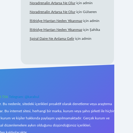
Noradrenalin Artarsa Ne Olur
için
admin
Noradrenalin Artarsa Ne Olur
için
Gülseren
İStiridye Mantarı Neden Yıkanmaz
için
admin
İStiridye Mantarı Neden Yıkanmaz
için
Şahika
Spiral Daire Ne Anlama Gelir
için
admin
0 726
Telegram: @karabul
 Bu nedenle, sitedeki içerikleri proaktif olarak denetleme veya araştırma
Bu internet sitesi, herhangi bir marka, kurum veya şahıs şirketi ile hiçbir
çek kurum ve kişiler hakkında paylaşım yapılmamaktadır. Gerçek kurum ve
asal düzenlemelere aykırı olduğunu düşündüğünüz içerikleri,
den kaldırılacaktır.