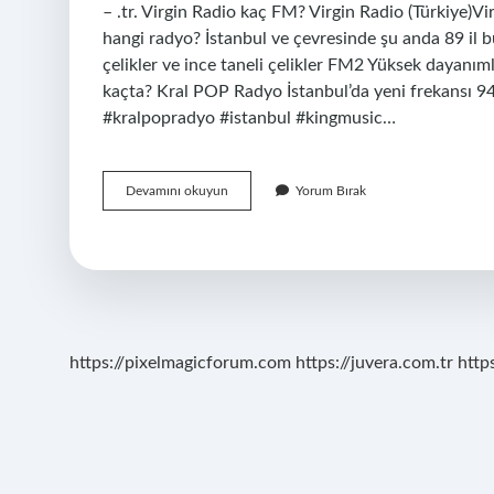
– .tr. Virgin Radio kaç FM? Virgin Radio (Türkiye
hangi radyo? İstanbul ve çevresinde şu anda 89 i
çelikler ve ince taneli çelikler FM2 Yüksek dayanıml
kaçta? Kral POP Radyo İstanbul’da yeni frekansı 
#kralpopradyo #istanbul #kingmusic…
878
Devamını okuyun
Yorum Bırak
Hangi
Radyo
https://pixelmagicforum.com
https://juvera.com.tr
http