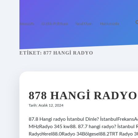
Anasayfa
Gizlilik Politikası
Yasal Uyarı
Hakkımızda
ETIKET:
877 HANGI RADYO
878 HANGI RADYO
Tarih: Aralık 12, 2024
87.8 Hangi radyo İstanbul Dinle? İstanbulFrek
MHzRadyo 345 kw88. 87.7 hangi radyo? İstanbul R
RadyoYerel88.0Radyo 34Bölgesel88.2TRT Radyo 3Ul