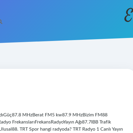
E
ansAdıGüç87.8 MHzBerat FM5 kw87.9 MHzBizim FM88
adyo FrekanslarıFrekansRadyoYayın Ağı87.7IBB Trafik
usal88. TRT Spor hangi radyoda? TRT Radyo 1 Canlı Yayın