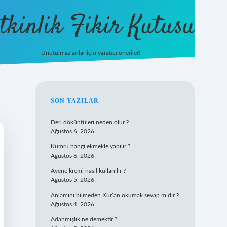
tkinlik Fikir Kutusu
Unutulmaz anlar için yaratıcı öneriler!
betexper giriş
SIDEBAR
SON YAZILAR
Deri döküntüleri neden olur ?
Ağustos 6, 2026
Kumru hangi ekmekle yapılır ?
Ağustos 6, 2026
Avene kremi nasıl kullanılır ?
Ağustos 5, 2026
Anlamını bilmeden Kur’an okumak sevap mıdır ?
Ağustos 4, 2026
Adanmışlık ne demektir ?