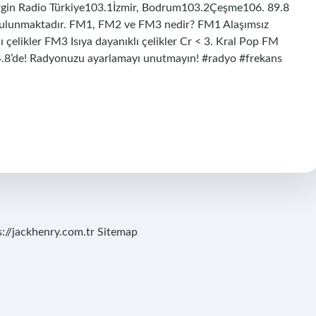
)Virgin Radio Türkiye103.1İzmir, Bodrum103.2Çeşme106. 89.8
l bulunmaktadır. FM1, FM2 ve FM3 nedir? FM1 Alaşımsız
ı çelikler FM3 Isıya dayanıklı çelikler Cr < 3. Kral Pop FM
94.8’de! Radyonuzu ayarlamayı unutmayın! #radyo #frekans
s://jackhenry.com.tr
Sitemap