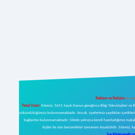
Reklam ve İletişim:
E-mai
Yasal Uyarı:
Sitemiz, 5651 Sayılı Kanun gereğince Bilgi Teknolojileri ve İ
yükümlülüğümüz bulunmamaktadır. Ancak, üyelerimiz yazdıkları içeriklerin s
bağlantısı bulunmamaktadır. Sitede yalnızca kendi hazırladığımız makal
kişiler ile isim benzerlikleri tamamen tesadüfidir. Sitemi
backlinkpanelic