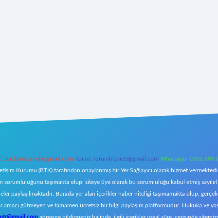
l:
backlinkpaneli@gmail.com
Teams:
forumhizmeti@gmail.com
Whatsapp: 0262 606 
letişim Kurumu (BTK) tarafından onaylanmış bir Yer Sağlayıcı olarak hizmet vermektedir.
orumluluğunu taşımakta olup, siteye üye olarak bu sorumluluğu kabul etmiş sayılırlar. 
eler paylaşılmaktadır. Burada yer alan içerikler haber niteliği taşımamakta olup, ger
z, kar amacı gütmeyen ve tamamen ücretsiz bir bilgi paylaşım platformudur. Hukuka ve y
omtr@gmail.com
adresine bildirmeniz halinde, ilgili içerikler yasal süre içerisinde sitemiz